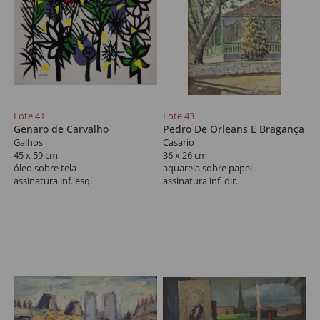
Lote 41
Lote 43
Genaro de Carvalho
Pedro De Orleans E Bragança
Galhos
Casario
45 x 59 cm
36 x 26 cm
óleo sobre tela
aquarela sobre papel
assinatura inf. esq.
assinatura inf. dir.