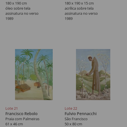
180 x 190 cm
180 x 190 x 15 cm
óleo sobre tela
acrílica sobre tela
assinatura no verso
assinatura no verso
1989
1989
Lote 21
Lote 22
Francisco Rebolo
Fulvio Pennacchi
Praia com Palmeiras
São Francisco
61 x 46 cm
50 x 80 cm