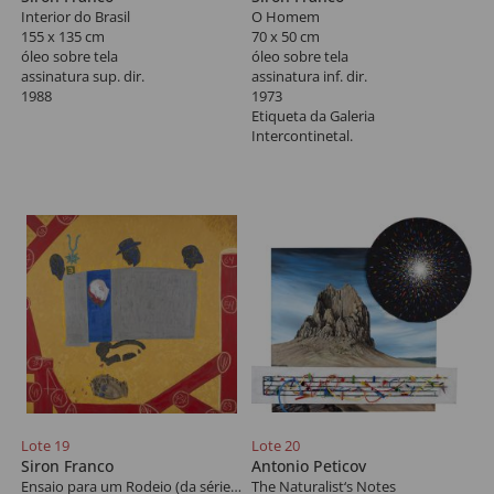
Interior do Brasil
O Homem
155 x 135 cm
70 x 50 cm
óleo sobre tela
óleo sobre tela
assinatura sup. dir.
assinatura inf. dir.
1988
1973
Etiqueta da Galeria
Intercontinetal.
Lote 19
Lote 20
Siron Franco
Antonio Peticov
Ensaio para um Rodeio (da série Curral)
The Naturalist‘s Notes