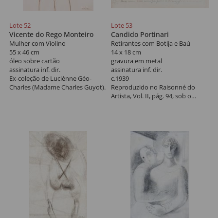
Lote 52
Lote 53
Vicente do Rego Monteiro
Candido Portinari
Mulher com Violino
Retirantes com Botija e Baú
55 x 46 cm
14 x 18 cm
óleo sobre cartão
gravura em metal
assinatura inf. dir.
assinatura inf. dir.
Ex-coleção de Luciènne Géo-
c.1939
Charles (Madame Charles Guyot).
Reproduzido no Raisonné do
Artista, Vol. II, pág. 94, sob o
registro nº 1109 - [FCO 866].
Exemplar nº 14/50. Com
dedicatória.