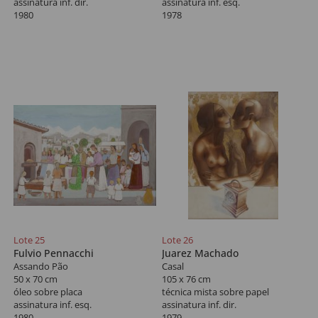
assinatura inf. dir.
assinatura inf. esq.
1980
1978
Lote 25
Lote 26
Fulvio Pennacchi
Juarez Machado
Assando Pão
Casal
50 x 70 cm
105 x 76 cm
óleo sobre placa
técnica mista sobre papel
assinatura inf. esq.
assinatura inf. dir.
1980
1979