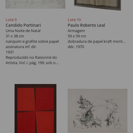
Lote 9
Lote 10
Candido Portinari
Paulo Roberto Leal
Uma Noite de Natal
Armagem
31 x 38 cm
59 x 59 cm
nanquim e grafite sobre papel
dobradura de papel kraft montada em caixa de acrílico
assinatura inf. dir.
déc. 1970
1931
Reproduzido no Raisonné do
Artista, Vol. I, pág. 199, sob o
registro nº 249 FCO [4854].
Ilustração para o artigo "De como
François de Montcorbier Dito
Villon...", de Edmundo Lys,
publicado na revista "Bazar".