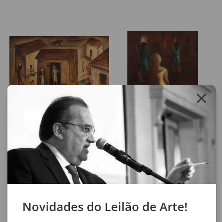
Lote 31
Lote 32
Orlando Teruz
Orlando Teruz
Favela
Figuras com Lata D‘água na Cabeça
74 x 98 cm
92 x 73 cm
óleo sobre tela
óleo sobre tela
assinatura inf. dir.
assinatura inf. dir.
1966
1971
Novidades do Leilão de Arte!