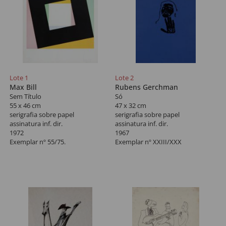
Lote 1
Lote 2
Max Bill
Rubens Gerchman
Sem Título
Só
55 x 46 cm
47 x 32 cm
serigrafia sobre papel
serigrafia sobre papel
assinatura inf. dir.
assinatura inf. dir.
1972
1967
Exemplar nº 55/75.
Exemplar nº XXIII/XXX