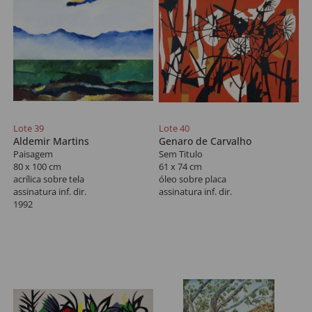
Lote 39
Lote 40
Aldemir Martins
Genaro de Carvalho
Paisagem
Sem Titulo
80 x 100 cm
61 x 74 cm
acrílica sobre tela
óleo sobre placa
assinatura inf. dir.
assinatura inf. dir.
1992