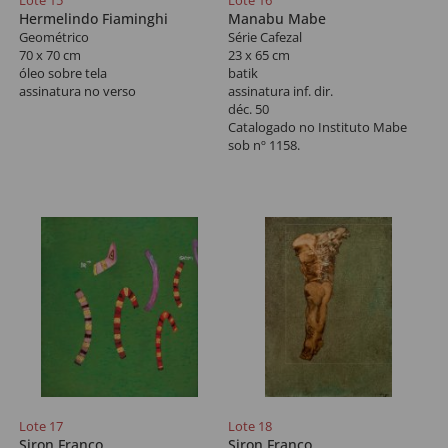
Lote 15
Lote 16
Hermelindo Fiaminghi
Manabu Mabe
Geométrico
Série Cafezal
70 x 70 cm
23 x 65 cm
óleo sobre tela
batik
assinatura no verso
assinatura inf. dir.
déc. 50
Catalogado no Instituto Mabe
sob nº 1158.
Lote 17
Lote 18
Siron Franco
Siron Franco