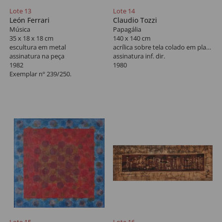
Lote 13
Lote 14
León Ferrari
Claudio Tozzi
Música
Papagália
35 x 18 x 18 cm
140 x 140 cm
escultura em metal
acrílica sobre tela colado em placa
assinatura na peça
assinatura inf. dir.
1982
1980
Exemplar nº 239/250.