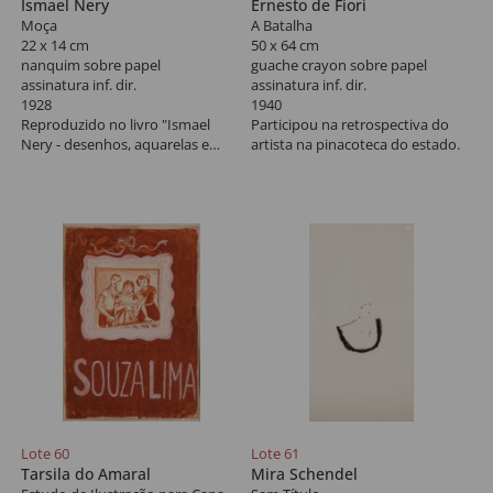
Ismael Nery
Ernesto de Fiori
Moça
A Batalha
22 x 14 cm
50 x 64 cm
nanquim sobre papel
guache crayon sobre papel
assinatura inf. dir.
assinatura inf. dir.
1928
1940
Reproduzido no livro "Ismael
Participou na retrospectiva do
Nery - desenhos, aquarelas e
artista na pinacoteca do estado.
guaches" Galeria Grifo, 1976, na
pág. 21. Particpou da exposição
"Ismael Nery: feminino
masculino", curadoria de Paulo
Sergio Duarte, no MAM-SP, 2018,
reproduzido no livro da mostra
na pág. 80.
Lote 60
Lote 61
Tarsila do Amaral
Mira Schendel