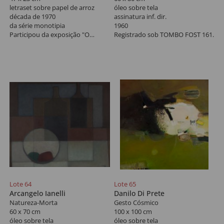
letraset sobre papel de arroz
óleo sobre tela
década de 1970
assinatura inf. dir.
da série monotipia
1960
Participou da exposição "O
Registrado sob TOMBO FOST 161.
espaço infindável de Mira
Schendel", na Galeria Frente,
2015, reproduzido no livro da
mostra na pág. 67.
Lote 64
Lote 65
Arcangelo Ianelli
Danilo Di Prete
Natureza-Morta
Gesto Cósmico
60 x 70 cm
100 x 100 cm
óleo sobre tela
óleo sobre tela