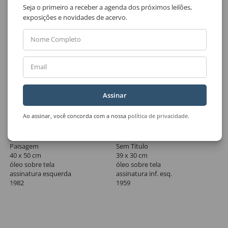
Seja o primeiro a receber a agenda dos próximos leilões,
exposições e novidades de acervo.
Nome Completo
Email
Assinar
Ao assinar, você concorda com a nossa
política de privacidade
.
Lote 33
Lote 34
José Antônio da Silva
José Antônio da Silva
Paisagem
Sem Titulo
40 x 50 cm
39 x 30 cm
óleo sobre tela
óleo sobre tela
assinatura esquerda
assinatura inf. esq.
1982
1959