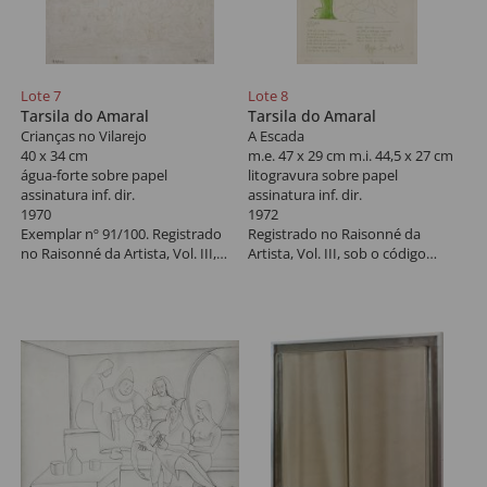
Lote 7
Lote 8
Tarsila do Amaral
Tarsila do Amaral
Crianças no Vilarejo
A Escada
40 x 34 cm
m.e. 47 x 29 cm m.i. 44,5 x 27 cm
água-forte sobre papel
litogravura sobre papel
assinatura inf. dir.
assinatura inf. dir.
1970
1972
Exemplar nº 91/100. Registrado
Registrado no Raisonné da
no Raisonné da Artista, Vol. III,
Artista, Vol. III, sob o código
sob o código Gdoc011, na pág.
Gdoc020, à p. 152. Exemplar nº
146.
37/100.