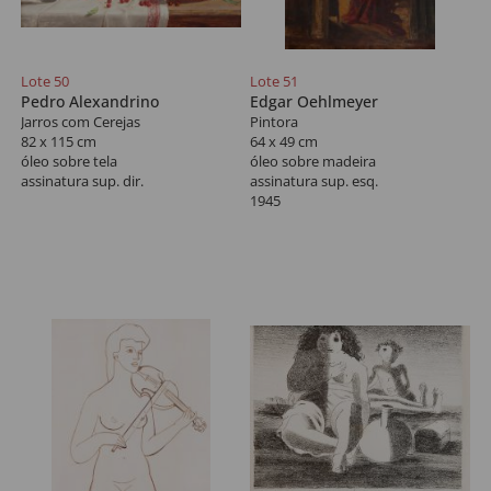
Lote 50
Lote 51
Pedro Alexandrino
Edgar Oehlmeyer
Jarros com Cerejas
Pintora
82 x 115 cm
64 x 49 cm
óleo sobre tela
óleo sobre madeira
assinatura sup. dir.
assinatura sup. esq.
1945