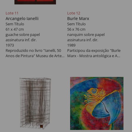
Lote 11
Lote 12
Arcangelo Ianelli
Burle Marx
Sem Título
Sem Título
61 x 47 cm
56 x 76 cm
guache sobre papel
nanquim sobre papel
assinatura inf. dir.
assinatura inf. dir.
1973
1989
Reproduzido no livro "Ianelli, 50
Participou da exposição "Burle
Anos de Pintura" Museu de Arte
Marx - Mostra antológica e A
de São Paulo - MASP, 1993, pág.
Paisagem Monumental", Espaço
43. Registrado sob TOMBO GGSP
Cultural UNIFOR - Fortaleza-CE.
70.
Reproduzido no livro das mostra,
à p. 81.