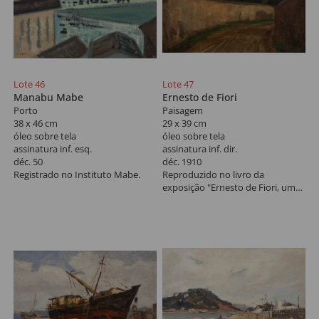
Lote 46
Lote 47
Manabu Mabe
Ernesto de Fiori
Porto
Paisagem
38 x 46 cm
29 x 39 cm
óleo sobre tela
óleo sobre tela
assinatura inf. esq.
assinatura inf. dir.
déc. 50
déc. 1910
Registrado no Instituto Mabe.
Reproduzido no livro da
exposição "Ernesto de Fiori, uma
retrospectiva", na Pinacoteca do
Estado de São Paulo, 1997, na
pág. 71.