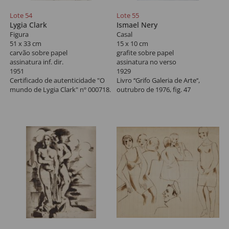
Lote 54
Lote 55
Lygia Clark
Ismael Nery
Figura
Casal
51 x 33 cm
15 x 10 cm
carvão sobre papel
grafite sobre papel
assinatura inf. dir.
assinatura no verso
1951
1929
Certificado de autenticidade "O
Livro ‘‘Grifo Galeria de Arte‘‘,
mundo de Lygia Clark" nº 000718.
outrubro de 1976, fig. 47