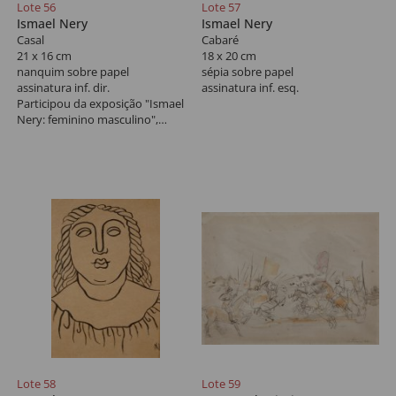
Lote 56
Lote 57
Ismael Nery
Ismael Nery
Casal
Cabaré
21 x 16 cm
18 x 20 cm
nanquim sobre papel
sépia sobre papel
assinatura inf. dir.
assinatura inf. esq.
Participou da exposição "Ismael
Nery: feminino masculino",
curadoria de Paulo Sergio Duarte,
no MAM-SP, 2018, reproduzido
no livro da mostra na pág. 46.
Lote 58
Lote 59