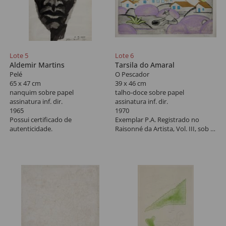
Lote 5
Lote 6
Aldemir Martins
Tarsila do Amaral
Pelé
O Pescador
65 x 47 cm
39 x 46 cm
nanquim sobre papel
talho-doce sobre papel
assinatura inf. dir.
assinatura inf. dir.
1965
1970
Possui certificado de
Exemplar P.A. Registrado no
autenticidade.
Raisonné da Artista, Vol. III, sob o
código Gdoc022, na pág. 152.