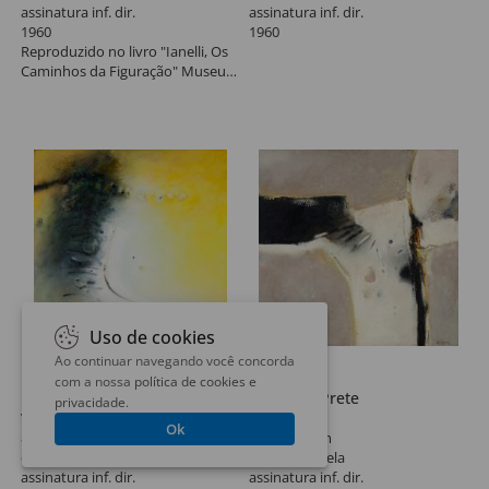
assinatura inf. dir.
assinatura inf. dir.
1960
1960
Reproduzido no livro "Ianelli, Os
Caminhos da Figuração" Museu
de Arte Brasileira FAAP, 2004 pág.
128. Registrado sob TOMBO FOST
165.
Uso de cookies
Ao continuar navegando você concorda
Lote 66
Lote 67
com a nossa
política de cookies e
Danilo Di Prete
Danilo Di Prete
privacidade
.
Viareggio
Sem Título
Ok
80 x 80 cm
100 x 100 cm
óleo sobre tela
óleo sobre tela
assinatura inf. dir.
assinatura inf. dir.