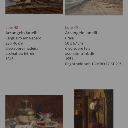
Lote 48
Lote 49
Arcangelo Ianelli
Arcangelo Ianelli
Cargueiro em Reparo
Praia
33 x 46 cm
50 x 67 cm
óleo sobre madeira
óleo sobre tela
assinatura inf. dir.
assinatura inf. dir.
1946
1951
Registrado sob TOMBO FOST 295.