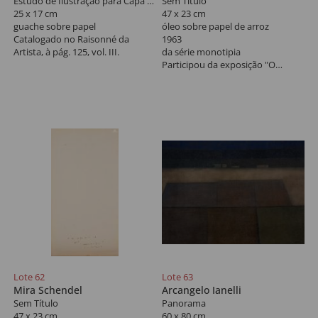
Estudo de Ilustração para Capa do Livro "O Futuro Pianista" de Souza Lima
Sem Título
25 x 17 cm
47 x 23 cm
guache sobre papel
óleo sobre papel de arroz
Catalogado no Raisonné da
1963
Artista, à pág. 125, vol. III.
da série monotipia
Participou da exposição "O
espaço infindável de Mira
Schendel", na Galeria Frente,
2015, reproduzido no livro da
mostra na pág. 65.
Lote 62
Lote 63
Mira Schendel
Arcangelo Ianelli
Sem Título
Panorama
47 x 23 cm
60 x 80 cm