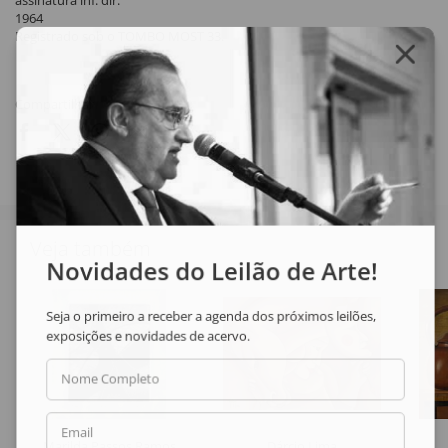
assinatura inf. dir.
1964
Registrado sob o TOMBO MOST 33.
Compartilhar
Veja também
Novidades do Leilão de Arte!
Seja o primeiro a receber a agenda dos próximos leilões,
exposições e novidades de acervo.
Nome Completo
Email
Marilda Passos Ramos
Dárcio Lima