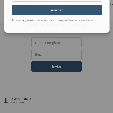
Universo
No Final Daquela Tarde
Chale
Assinar
Ao assinar, você concorda com a nossa
política de privacidade
.
Quer receber novidades
do Leilão de Arte?
Nome Completo
Email
Enviar