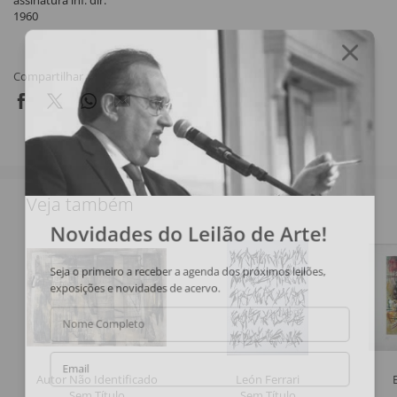
assinatura inf. dir.
1960
Compartilhar
Veja também
Novidades do Leilão de Arte!
Seja o primeiro a receber a agenda dos próximos leilões,
exposições e novidades de acervo.
Nome Completo
Email
Autor Não Identificado
León Ferrari
Sem Título
Sem Título