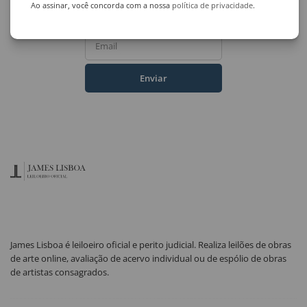
Ao assinar, você concorda com a nossa
política de privacidade
.
Nome Completo
Email
Enviar
James Lisboa é leiloeiro oficial e perito judicial. Realiza leilões de obras
de arte online, avaliação de acervo individual ou de espólio de obras
de artistas consagrados.