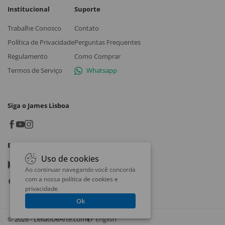
Institucional
Suporte
Trabalhe Conosco
Contato
Política de Privacidade
Perguntas Frequentes
Regulamento
Como Comprar
Termos de Serviço
Whatsapp
Siga o James Lisboa
Baixe o App
Uso de cookies
Google play
Ao continuar navegando você concorda
com a nossa
política de cookies e
App store
privacidade
.
Ok
© 2026 - LeilaoDeArte.com
English