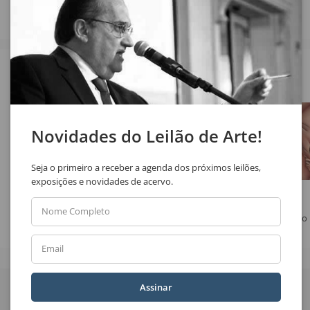
Veja também
Novidades do Leilão de Arte!
Seja o primeiro a receber a agenda dos próximos leilões,
exposições e novidades de acervo.
Sérvulo Esmeraldo
Clóvis Graciano
Nome Completo
Sem Título
Feliz Ano Novo
No 
Email
Quer receber novidades
Assinar
do Leilão de Arte?