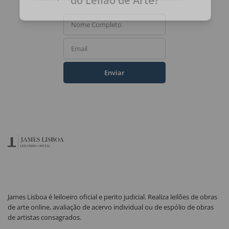
do Leilão de Arte?
Ao assinar, você concorda com a nossa
política de privacidade
.
Nome Completo
Email
Enviar
James Lisboa é leiloeiro oficial e perito judicial. Realiza leilões de obras
de arte online, avaliação de acervo individual ou de espólio de obras
de artistas consagrados.