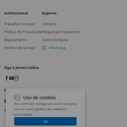
Institucional
Suporte
Trabalhe Conosco
Contato
Política de Privacidade
Perguntas Frequentes
Regulamento
Como Comprar
Termos de Serviço
Whatsapp
Siga o James Lisboa
Baixe o App
Uso de cookies
Google play
Ao continuar navegando você concorda
com a nossa
política de cookies e
App store
privacidade
.
Ok