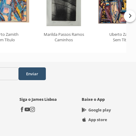
rto Zamith
Marilda Passos Ramos
Uberto Zamith
m Título
Caminhos
Sem Título
Enviar
Siga o James Lisboa
Baixe o App
Google play
App store