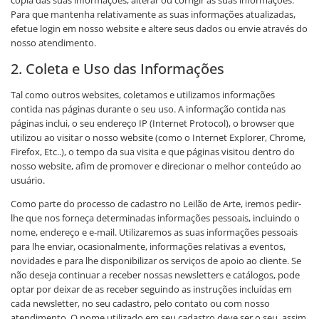
cópia das suas informações, alterar ou corrigir as suas informações.
Para que mantenha relativamente as suas informações atualizadas,
efetue login em nosso website e altere seus dados ou envie através do
nosso atendimento.
2. Coleta e Uso das Informações
Tal como outros websites, coletamos e utilizamos informações
contida nas páginas durante o seu uso. A informação contida nas
páginas inclui, o seu endereço IP (Internet Protocol), o browser que
utilizou ao visitar o nosso website (como o Internet Explorer, Chrome,
Firefox, Etc..), o tempo da sua visita e que páginas visitou dentro do
nosso website, afim de promover e direcionar o melhor conteúdo ao
usuário.
Como parte do processo de cadastro no Leilão de Arte, iremos pedir-
lhe que nos forneça determinadas informações pessoais, incluindo o
nome, endereço e e-mail. Utilizaremos as suas informações pessoais
para lhe enviar, ocasionalmente, informações relativas a eventos,
novidades e para lhe disponibilizar os serviços de apoio ao cliente. Se
não deseja continuar a receber nossas newsletters e catálogos, pode
optar por deixar de as receber seguindo as instruções incluídas em
cada newsletter, no seu cadastro, pelo contato ou com nosso
atendimento. O nome utilizado em seu cadastro deve ser o seu, assim