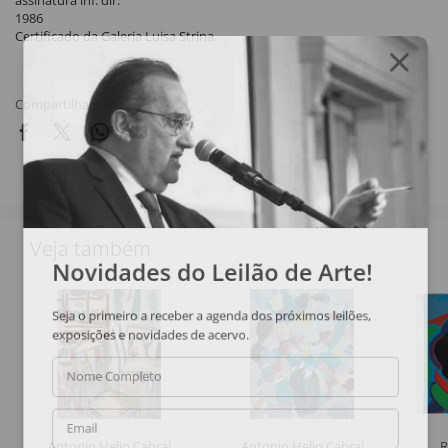
assinatura inf. dir.
1986
Certificado da Galeria Luisa Strina.
Compartilhar
Veja também
Novidades do Leilão de Arte!
Seja o primeiro a receber a agenda dos próximos leilões,
exposições e novidades de acervo.
Nome Completo
Email
Antonio Helio Cabral
Antonio Helio Cabral
R