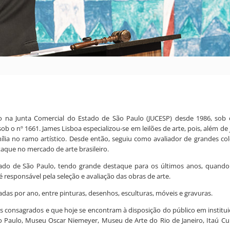
crito na Junta Comercial do Estado de São Paulo (JUCESP) desde 1986, sob 
ob o nº 1661. James Lisboa especializou-se em leilões de arte, pois, além de 
ília no ramo artístico. Desde então, seguiu como avaliador de grandes col
taque no mercado de arte brasileiro.
stado de São Paulo, tendo grande destaque para os últimos anos, quando
é responsável pela seleção e avaliação das obras de arte.
oadas por ano, entre pinturas, desenhos, esculturas, móveis e gravuras.
as consagrados e que hoje se encontram à disposição do público em institu
Paulo, Museu Oscar Niemeyer, Museu de Arte do Rio de Janeiro, Itaú Cul