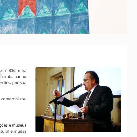
o nº 336, e na
já trabalhar no
eções, por sua
 comercializou
ições e museus
tural e muitas