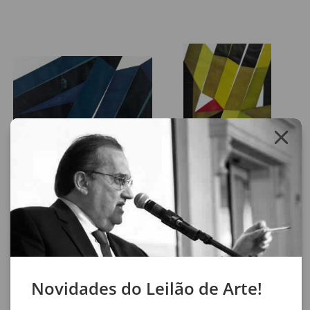
Lote 31
Lote 32
Emanoel Araújo
Emanoel Araújo
Geométrico Azul
Composição Verde
54 x 74 cm
104 x 74 cm
xilogravura
xilogravura
assinatura inf. esq.
assinatura inf. dir.
1979
1979
Exemplar n° 1/15
Exemplar n° 2/15
Novidades do Leilão de Arte!