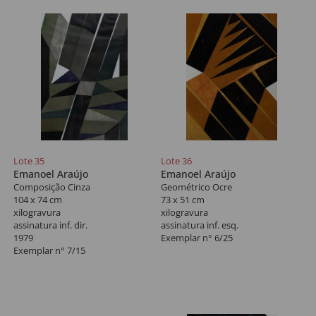
Lote 35
Lote 36
Emanoel Araújo
Emanoel Araújo
Composição Cinza
Geométrico Ocre
104 x 74 cm
73 x 51 cm
xilogravura
xilogravura
assinatura inf. dir.
assinatura inf. esq.
1979
Exemplar n° 6/25
Exemplar n° 7/15