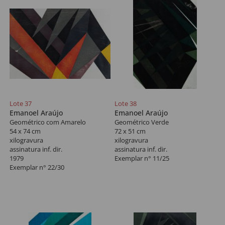
Lote 37
Lote 38
Emanoel Araújo
Emanoel Araújo
Geométrico com Amarelo
Geométrico Verde
54 x 74 cm
72 x 51 cm
xilogravura
xilogravura
assinatura inf. dir.
assinatura inf. dir.
1979
Exemplar n° 11/25
Exemplar n° 22/30