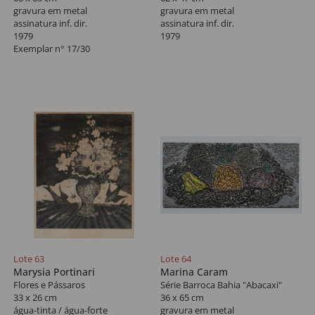
gravura em metal
gravura em metal
assinatura inf. dir.
assinatura inf. dir.
1979
1979
Exemplar n° 17/30
Lote 63
Lote 64
Marysia Portinari
Marina Caram
Flores e Pássaros
Série Barroca Bahia "Abacaxi"
33 x 26 cm
36 x 65 cm
água-tinta / água-forte
gravura em metal