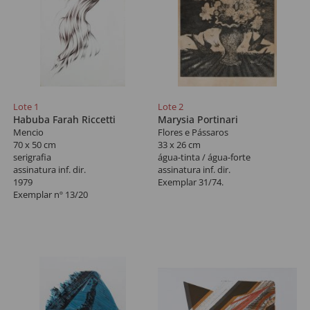
Lote 1
Lote 2
Habuba Farah Riccetti
Marysia Portinari
Mencio
Flores e Pássaros
70 x 50 cm
33 x 26 cm
serigrafia
água-tinta / água-forte
assinatura inf. dir.
assinatura inf. dir.
1979
Exemplar 31/74.
Exemplar nº 13/20