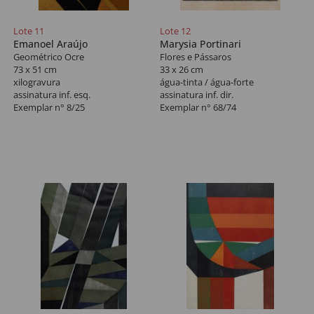
Lote 11
Lote 12
Emanoel Araújo
Marysia Portinari
Geométrico Ocre
Flores e Pássaros
73 x 51 cm
33 x 26 cm
xilogravura
água-tinta / água-forte
assinatura inf. esq.
assinatura inf. dir.
Exemplar n° 8/25
Exemplar n° 68/74