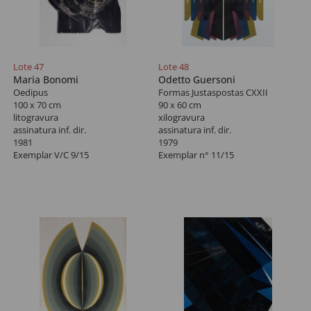
Lote 47
Lote 48
Maria Bonomi
Odetto Guersoni
Oedipus
Formas Justaspostas CXXII
100 x 70 cm
90 x 60 cm
litogravura
xilogravura
assinatura inf. dir.
assinatura inf. dir.
1981
1979
Exemplar V/C 9/15
Exemplar n° 11/15