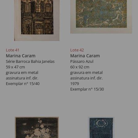
Lote 41
Lote 42
Marina Caram
Marina Caram
Série Barroca Bahia Janelas
Pássaro Azul
59 x 47 cm
60 x 92 cm
gravura em metal
gravura em metal
assinatura inf. dir.
assinatura inf. dir.
Exemplar n° 15/40
1979
Exemplar n° 15/30