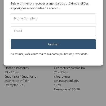
Seja o primeiro a receber a agenda dos próximos leilões,
exposições e novidades de acervo.
Nome Completo
Email
Assinar
Ao assinar, você concorda com a nossa
política de privacidade
.
Lote 33
Lote 34
Marysia Portinari
Emanoel Araújo
Flores e Pássaros
Geométrico Vermelho
33 x 26 cm
74 x 53 cm
água-tinta / água-forte
xilogravura
assinatura inf. dir.
assinatura inf. dir.
Exemplar P/A.
1979
Exemplar n° 30/30