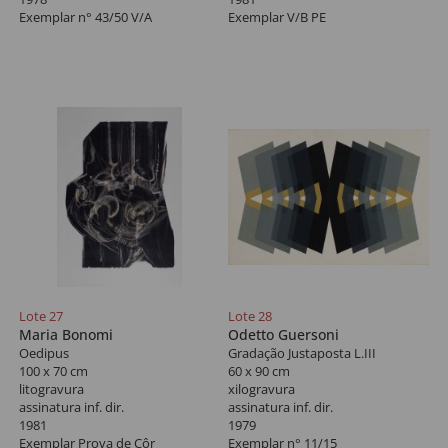
Exemplar n° 43/50 V/A
Exemplar V/B PE
Lote 27
Lote 28
Maria Bonomi
Odetto Guersoni
Oedipus
Gradação Justaposta L.III
100 x 70 cm
60 x 90 cm
litogravura
xilogravura
assinatura inf. dir.
assinatura inf. dir.
1981
1979
Exemplar Prova de Côr
Exemplar n° 11/15