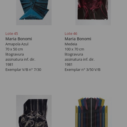
Lote 45
Lote 46
Maria Bonomi
Maria Bonomi
Amapola Azul
Medeia
70 x 50 cm
100 x 70 cm
litogravura
litogravura
assinatura inf. dir.
assinatura inf. dir.
1981
1981
Exemplar V/B n° 7/30
Exemplar n° 3/50 V/B