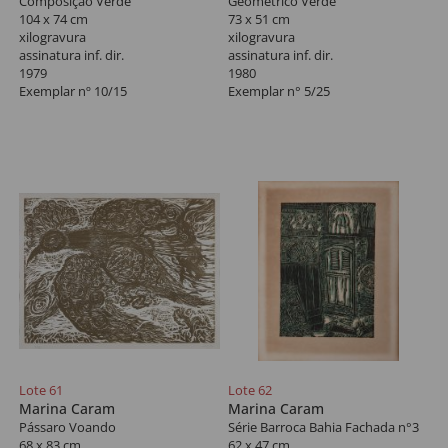
Composição Verde
Geométrico Verde
104 x 74 cm
73 x 51 cm
xilogravura
xilogravura
assinatura inf. dir.
assinatura inf. dir.
1979
1980
Exemplar nº 10/15
Exemplar n° 5/25
Lote 61
Lote 62
Marina Caram
Marina Caram
Pássaro Voando
Série Barroca Bahia Fachada n°3
68 x 83 cm
62 x 47 cm