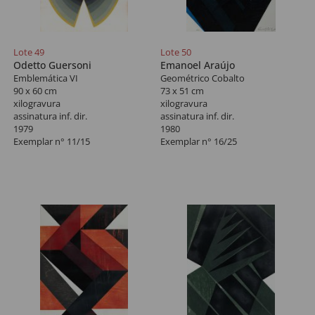
Lote 49
Lote 50
Odetto Guersoni
Emanoel Araújo
Emblemática VI
Geométrico Cobalto
90 x 60 cm
73 x 51 cm
xilogravura
xilogravura
assinatura inf. dir.
assinatura inf. dir.
1979
1980
Exemplar n° 11/15
Exemplar n° 16/25