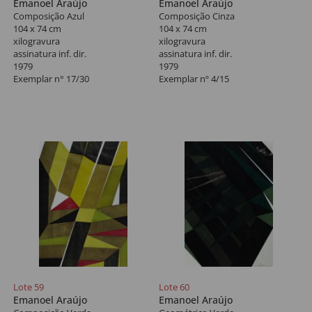
Emanoel Araújo
Emanoel Araújo
Composição Azul
Composição Cinza
104 x 74 cm
104 x 74 cm
xilogravura
xilogravura
assinatura inf. dir.
assinatura inf. dir.
1979
1979
Exemplar n° 17/30
Exemplar nº 4/15
Lote 59
Lote 60
Emanoel Araújo
Emanoel Araújo