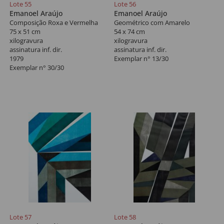
Lote 55
Lote 56
Emanoel Araújo
Emanoel Araújo
Composição Roxa e Vermelha
Geométrico com Amarelo
75 x 51 cm
54 x 74 cm
xilogravura
xilogravura
assinatura inf. dir.
assinatura inf. dir.
1979
Exemplar n° 13/30
Exemplar n° 30/30
Lote 57
Lote 58