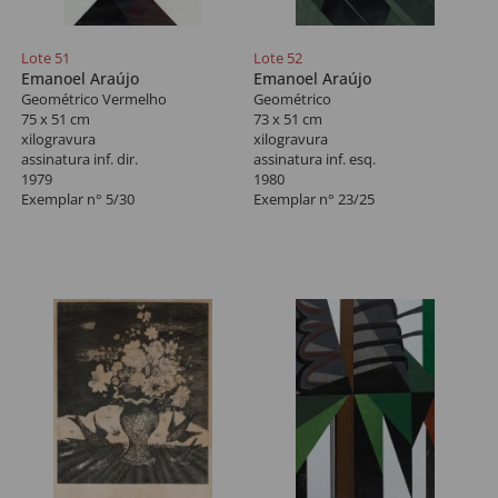
Lote 51
Lote 52
Emanoel Araújo
Emanoel Araújo
Geométrico Vermelho
Geométrico
75 x 51 cm
73 x 51 cm
xilogravura
xilogravura
assinatura inf. dir.
assinatura inf. esq.
1979
1980
Exemplar n° 5/30
Exemplar n° 23/25