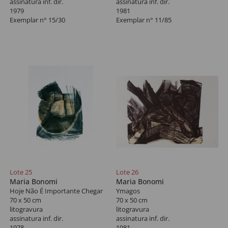
assinatura inf. dir.
assinatura inf. dir.
1979
1981
Exemplar n° 15/30
Exemplar n° 11/85
Lote 25
Lote 26
Maria Bonomi
Maria Bonomi
Hoje Não É Importante Chegar
Ymagos
70 x 50 cm
70 x 50 cm
litogravura
litogravura
assinatura inf. dir.
assinatura inf. dir.
1978
1981