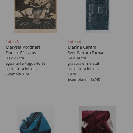
Lote 43
Lote 44
Marysia Portinari
Marina Caram
Flores e Pássaros
Série Barroca Fachada
33 x 26 cm
69 x 34 cm
água-tinta / água-forte
gravura em metal
assinatura inf. dir.
assinatura inf. dir.
Exemplar P/A.
1979
Exemplar n° 13/40