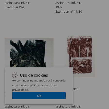
assinatura inf. dir.
assinatura inf. dir.
Exemplar P/A.
1979
Exemplar n° 11/30
Uso de cookies
Ao continuar navegando você concorda
Lote 65
Lote 66
com a nossa
política de cookies e
Maria Bonomi
Maria Bonomi
privacidade
.
Ymagos
Odaliscas
Ok
70 x 50 cm
70 x 50 cm
litogravura
litogravura
assinatura inf. dir.
assinatura inf. dir.