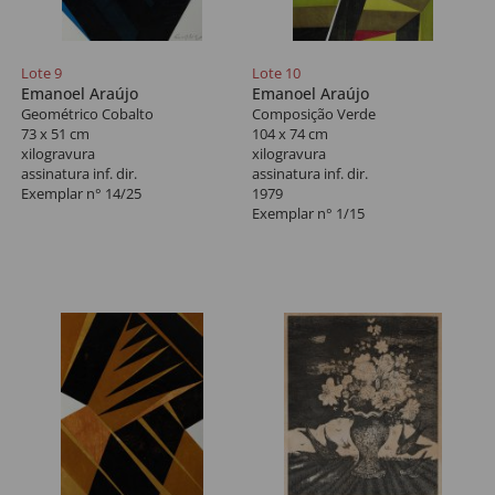
Lote 9
Lote 10
Emanoel Araújo
Emanoel Araújo
Geométrico Cobalto
Composição Verde
73 x 51 cm
104 x 74 cm
xilogravura
xilogravura
assinatura inf. dir.
assinatura inf. dir.
Exemplar n° 14/25
1979
Exemplar n° 1/15