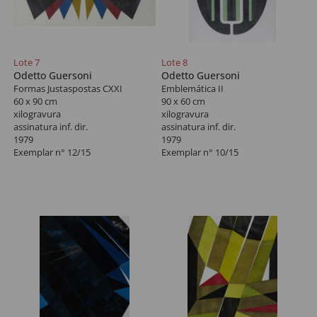
Lote 7
Lote 8
Odetto Guersoni
Odetto Guersoni
Formas Justaspostas CXXI
Emblemática II
60 x 90 cm
90 x 60 cm
xilogravura
xilogravura
assinatura inf. dir.
assinatura inf. dir.
1979
1979
Exemplar n° 12/15
Exemplar n° 10/15