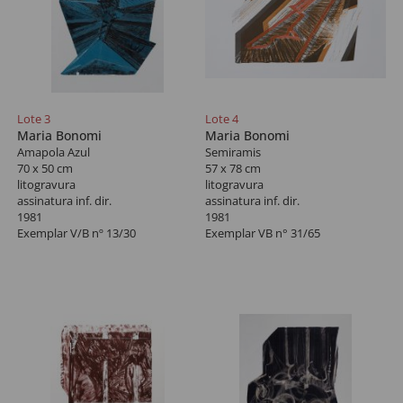
Lote 3
Lote 4
Maria Bonomi
Maria Bonomi
Amapola Azul
Semiramis
70 x 50 cm
57 x 78 cm
litogravura
litogravura
assinatura inf. dir.
assinatura inf. dir.
1981
1981
Exemplar V/B nº 13/30
Exemplar VB n° 31/65