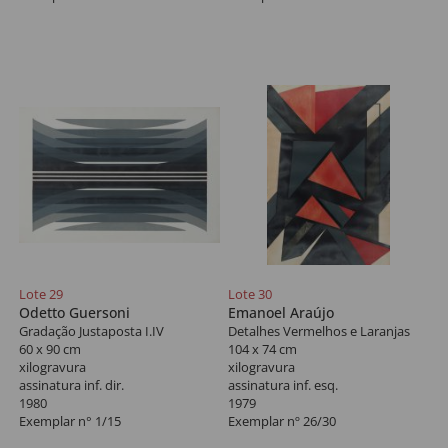
Lote 29
Lote 30
Odetto Guersoni
Emanoel Araújo
Gradação Justaposta I.IV
Detalhes Vermelhos e Laranjas
60 x 90 cm
104 x 74 cm
xilogravura
xilogravura
assinatura inf. dir.
assinatura inf. esq.
1980
1979
Exemplar n° 1/15
Exemplar nº 26/30