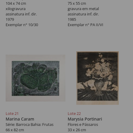
104 x 74 cm
75 x 55 cm
xilogravura
gravura em metal
assinatura inf. dir.
assinatura inf. dir.
1979
1985
Exemplar n° 10/30
Exemplar n° PA II/VI
Lote 21
Lote 22
Marina Caram
Marysia Portinari
Série: Barroca Bahia: Frutas
Flores e Pássaros
66 x 82 cm
33 x 26 cm