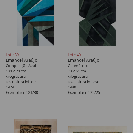
Lote 39
Lote 40
Emanoel Araújo
Emanoel Araújo
Composição Azul
Geométrico
104 x 74 cm
73 x 51 cm
xilogravura
xilogravura
assinatura inf. dir.
assinatura inf. esq.
1979
1980
Exemplar n° 21/30
Exemplar n° 22/25