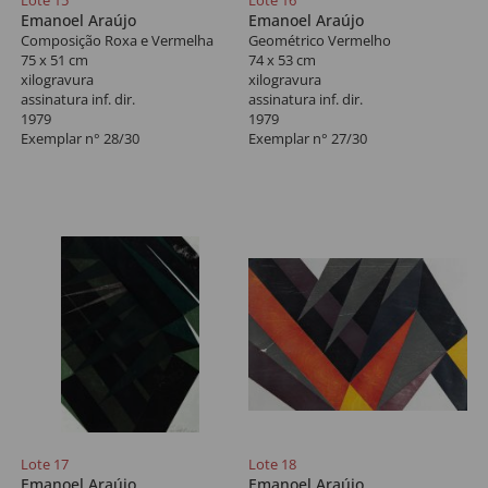
Lote 15
Lote 16
Emanoel Araújo
Emanoel Araújo
Composição Roxa e Vermelha
Geométrico Vermelho
75 x 51 cm
74 x 53 cm
xilogravura
xilogravura
assinatura inf. dir.
assinatura inf. dir.
1979
1979
Exemplar n° 28/30
Exemplar n° 27/30
Lote 17
Lote 18
Emanoel Araújo
Emanoel Araújo