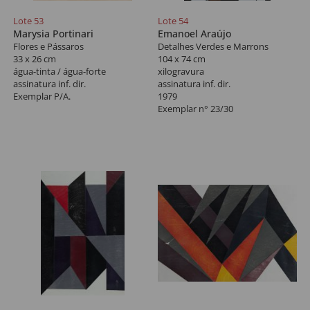
Lote 53
Lote 54
Marysia Portinari
Emanoel Araújo
Flores e Pássaros
Detalhes Verdes e Marrons
33 x 26 cm
104 x 74 cm
água-tinta / água-forte
xilogravura
assinatura inf. dir.
assinatura inf. dir.
Exemplar P/A.
1979
Exemplar n° 23/30