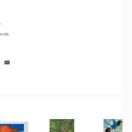
r.
31/65