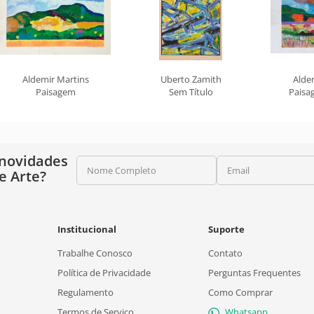
Aldemir Martins
Uberto Zamith
Alde
Paisagem
Sem Título
Paisa
 novidades
Nome Completo
Email
e Arte?
Institucional
Suporte
Trabalhe Conosco
Contato
Política de Privacidade
Perguntas Frequentes
Regulamento
Como Comprar
Termos de Serviço
Whatsapp