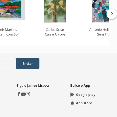
mir Martins
Carlos Scliar
Antonio Helio Cab
gem com Sol
Cais e Árvore
Sem Título
Enviar
Siga o James Lisboa
Baixe o App
Google play
App store