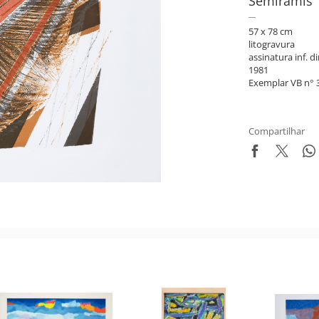
Semiramis
57 x 78 cm
litogravura
assinatura inf. di
1981
Exemplar VB n° 
Compartilhar