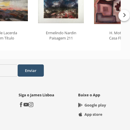
de Lacerda
Ermelindo Nardin
H. Motta
m Título
Paisagem 211
Casa Flor
Enviar
Siga o James Lisboa
Baixe o App
Google play
App store