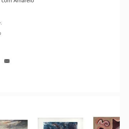
 com Amarelo
r.
0