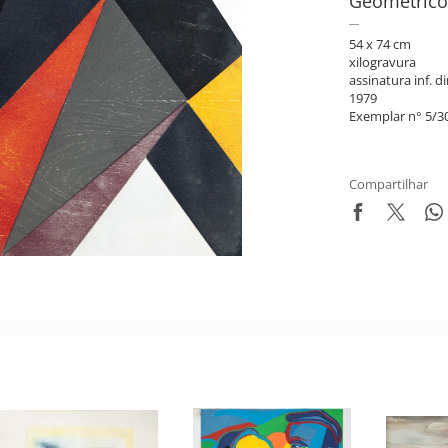
Geométrico
54 x 74 cm
xilogravura
assinatura inf. di
1979
Exemplar n° 5/3
Compartilhar