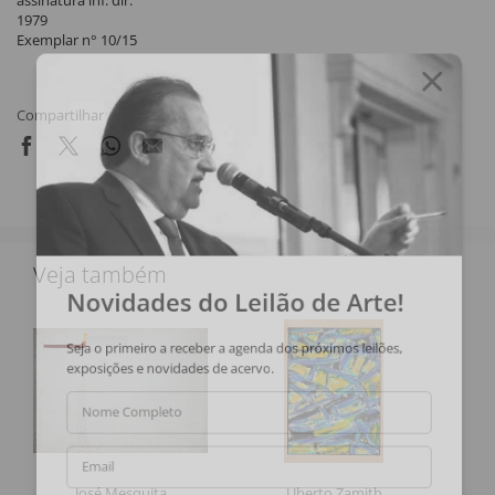
assinatura inf. dir.
1979
Exemplar n° 10/15
Compartilhar
Veja também
Novidades do Leilão de Arte!
Seja o primeiro a receber a agenda dos próximos leilões,
exposições e novidades de acervo.
Nome Completo
Email
José Mesquita
Uberto Zamith