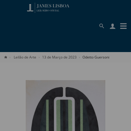
Leilão de Arte
13 de Março de 2023
Odetto Guersoni