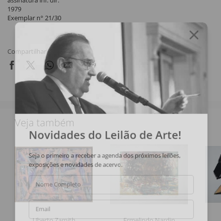
assinatura inf. dir.
1979
Exemplar n° 21/30
Compartilhar
Veja também
Novidades do Leilão de Arte!
Seja o primeiro a receber a agenda dos próximos leilões,
exposições e novidades de acervo.
Nome Completo
Email
Uberto Zamith
Ermelindo Nardin