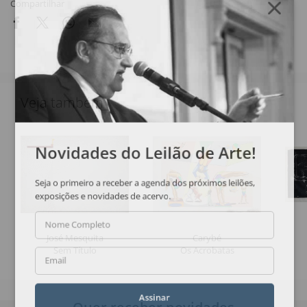
Compartilhar
Veja também
Novidades do Leilão de Arte!
Seja o primeiro a receber a agenda dos próximos leilões,
exposições e novidades de acervo.
Nome Completo
José Mesquita
Carybé
Sem Título
Os Acrobatas
Email
Assinar