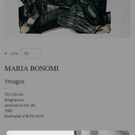
Lote
MARIA BONOMI
Ymagos
70 x 50 cm
litogravura
assinatura inf. dir.
1981
Exemplar V/B PA III/IV