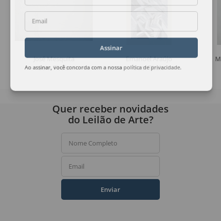
Email
Assinar
José Mesquita
Emanoel Araújo
M
Sem Título
Sem Título
Ao assinar, você concorda com a nossa
política de privacidade
.
Quer receber novidades
do Leilão de Arte?
Nome Completo
Email
Enviar