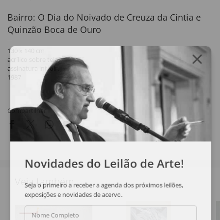
Bairro: O Dia do Noivado de Creuza da Cíntia e
Quinzão Boca de Ouro
130 x 140 cm
acrílico sobre tela
assinatura inf. dir.
1987
Compartilhar
Novidades do Leilão de Arte!
Veja também
Seja o primeiro a receber a agenda dos próximos leilões,
exposições e novidades de acervo.
Nome Completo