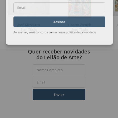
Email
Assinar
José Mesquita
Uberto Zamith
Sem Título
Sem Título
Ao assinar, você concorda com a nossa
política de privacidade
.
Quer receber novidades
do Leilão de Arte?
Nome Completo
Email
Enviar