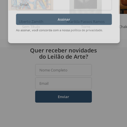
Email
Uberto Zamith
Marilda Passos Ramos
Assinar
Sem Título
Torre
Chale
Ao assinar, você concorda com a nossa
política de privacidade
.
Quer receber novidades
do Leilão de Arte?
Nome Completo
Email
Enviar