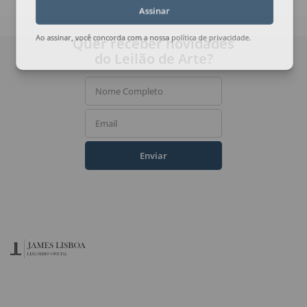
Assinar
Quer receber novidades
Ao assinar, você concorda com a nossa
política de privacidade
.
do Leilão de Arte?
Nome Completo
Email
Enviar