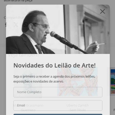
assinatura na peça
Compartilhar
Veja também
Novidades do Leilão de Arte!
Seja o primeiro a receber a agenda dos próximos leilões,
exposições e novidades de acervo.
Nome Completo
Marcelo Grassmann
Uberto Zamith
Email
Guerreiro
Sem Título