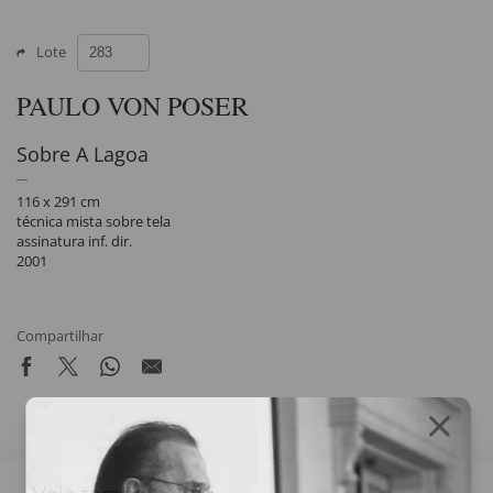
Lote
PAULO VON POSER
Sobre A Lagoa
116 x 291 cm
técnica mista sobre tela
assinatura inf. dir.
2001
Compartilhar