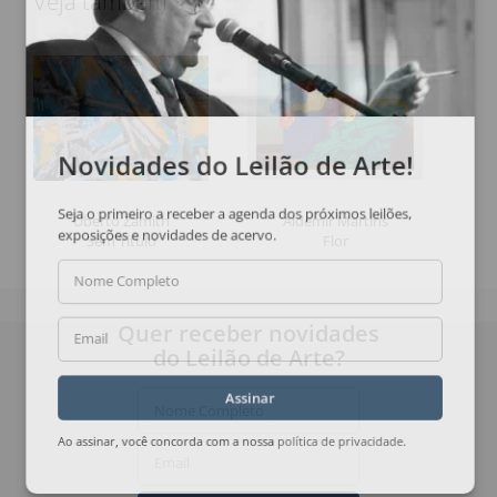
Veja também
Novidades do Leilão de Arte!
Seja o primeiro a receber a agenda dos próximos leilões,
Uberto Zamith
Aldemir Martins
exposições e novidades de acervo.
Sem Título
Flor
Nome Completo
Quer receber novidades
Email
do Leilão de Arte?
Assinar
Nome Completo
Ao assinar, você concorda com a nossa
política de privacidade
.
Email