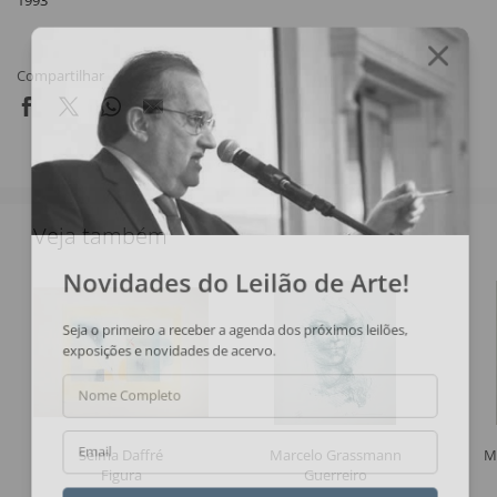
1993
Compartilhar
Veja também
Novidades do Leilão de Arte!
Seja o primeiro a receber a agenda dos próximos leilões,
exposições e novidades de acervo.
Nome Completo
Selma Daffré
Marcelo Grassmann
M
Email
Figura
Guerreiro