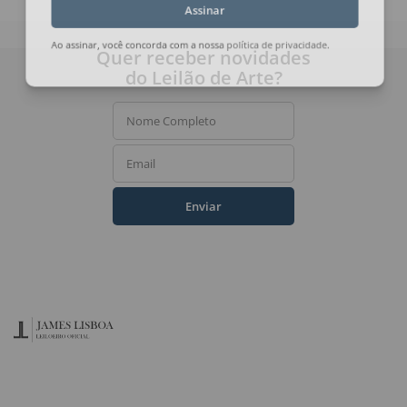
Assinar
Quer receber novidades
Ao assinar, você concorda com a nossa
política de privacidade
.
do Leilão de Arte?
Nome Completo
Email
Enviar