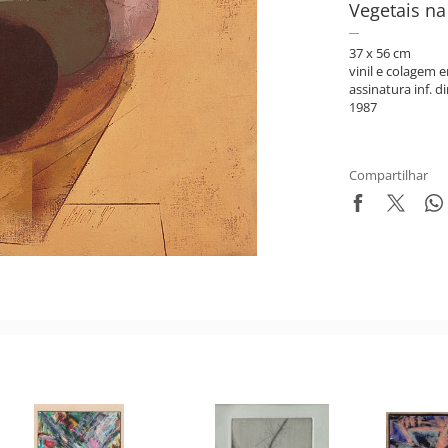
Vegetais na
37 x 56 cm
vinil e colagem 
assinatura inf. di
1987
Compartilhar