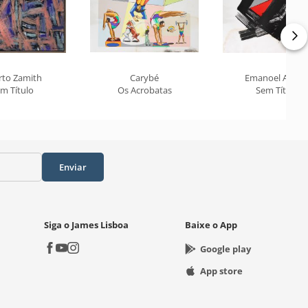
rto Zamith
Carybé
Emanoel Araúj
m Título
Os Acrobatas
Sem Título
Enviar
Siga o James Lisboa
Baixe o App
Google play
App store