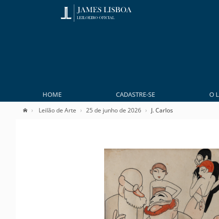
HOME
CADASTRE-SE
O 
Leilão de Arte
25 de junho de 2026
J. Carlos