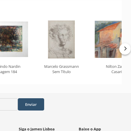
indo Nardin
Marcelo Grassmann
Nilton Zanotti
sagem 184
Sem Título
Casario
Enviar
Siga o James Lisboa
Baixe o App