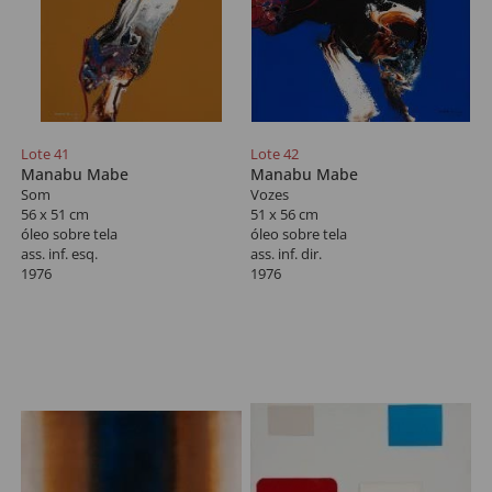
Lote 41
Lote 42
Manabu Mabe
Manabu Mabe
Som
Vozes
56 x 51 cm
51 x 56 cm
óleo sobre tela
óleo sobre tela
ass. inf. esq.
ass. inf. dir.
1976
1976