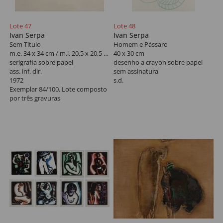
Lote 47
Lote 48
Ivan Serpa
Ivan Serpa
Sem Título
Homem e Pássaro
m.e. 34 x 34 cm / m.i. 20,5 x 20,5 cm
40 x 30 cm
serigrafia sobre papel
desenho a crayon sobre papel
ass. inf. dir.
sem assinatura
1972
s.d.
Exemplar 84/100. Lote composto
por três gravuras