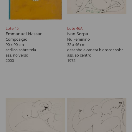
Lote 45
Lote 46A
Emmanuel Nassar
Ivan Serpa
Composição
Nu Feminino
90 x 90 cm
32 x 46 cm
acrílico sobre tela
desenho a caneta hidrocor sobre papel
ass. no verso
ass. ao centro
2000
1972