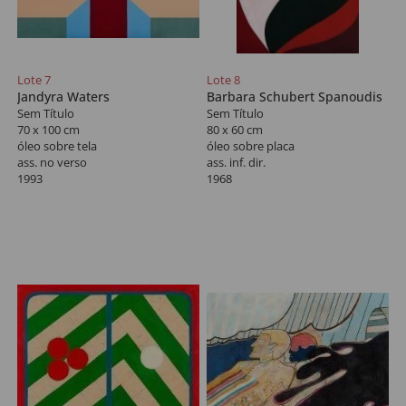
Lote 7
Lote 8
Jandyra Waters
Barbara Schubert Spanoudis
Sem Título
Sem Título
70 x 100 cm
80 x 60 cm
óleo sobre tela
óleo sobre placa
ass. no verso
ass. inf. dir.
1993
1968