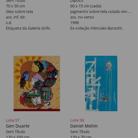
Sem Título
Díptico
70 x 50 cm
60 x 15 cm (cada)
óleo sobre tela
pigmento sobre tela colado em mandeira
ass. inf. dir.
ass. no verso
s.d.
1996
Etiqueta da Galeria Grifo.
Ex-coleção Hércules Barsotti.
Lote 57
Lote 58
Gen Duarte
Daniel Melim
Sem Título
Sem Título
120 x 100 cm
120 x 70 cm