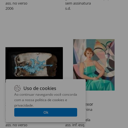
ass. no verso
sem assinatura
2006
s.d.
Uso de cookies
Ao continuar navegando você concorda
Lote 61
Lote 62
com a nossa
política de cookies e
Zezão
Samson Flexor
privacidade
.
Sem Título
Figura Feminina
Ok
19 x 36 cm
100 x 80 cm
técnica mista sobre placa
óleo sobre tela
ass. no verso
ass. inf. esq.