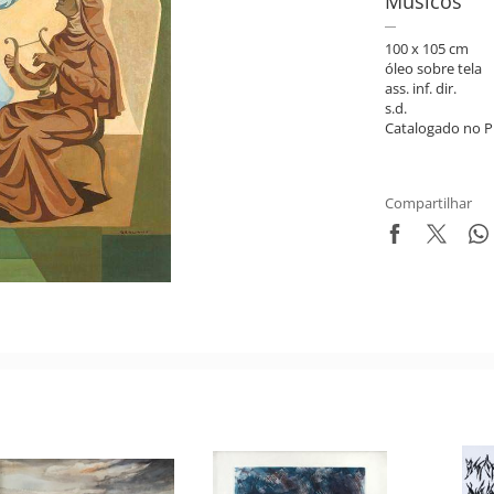
Músicos
100 x 105 cm
óleo sobre tela
ass. inf. dir.
s.d.
Catalogado no P
Compartilhar