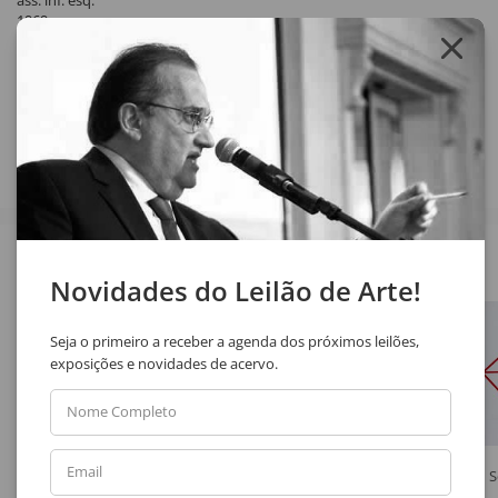
ass. inf. esq.
1969
Compartilhar
Veja também
Novidades do Leilão de Arte!
Seja o primeiro a receber a agenda dos próximos leilões,
exposições e novidades de acervo.
Nome Completo
Email
Juarez Machado
Aldemir Martins
S
Bebedouras
Paisagem