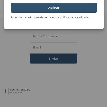
Assinar
Ao assinar, você concorda com a nossa
política de privacidade
.
Quer receber novidades
do Leilão de Arte?
Nome Completo
Email
Enviar