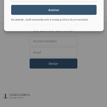
Marilda Passos Ramos
Fernando Araujo
Sem Título
Sem Título
Assinar
Ao assinar, você concorda com a nossa
política de privacidade
.
Quer receber novidades
do Leilão de Arte?
Nome Completo
Email
Enviar