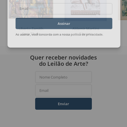
Email
Assinar
Uberto Zamith
Aldemir Martins
Sem Título
Pássaro
Ao assinar, você concorda com a nossa
política de privacidade
.
Quer receber novidades
do Leilão de Arte?
Nome Completo
Email
Enviar