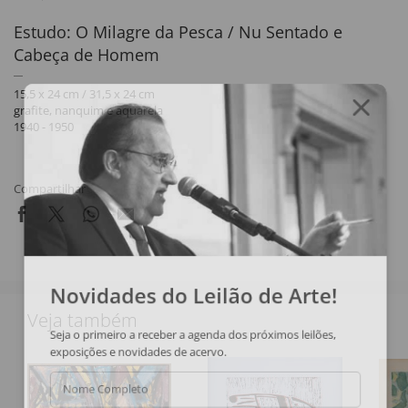
Estudo: O Milagre da Pesca / Nu Sentado e
Cabeça de Homem
15,5 x 24 cm / 31,5 x 24 cm
grafite, nanquim e aquarela
1940 - 1950
Compartilhar
Novidades do Leilão de Arte!
Veja também
Seja o primeiro a receber a agenda dos próximos leilões,
exposições e novidades de acervo.
Nome Completo