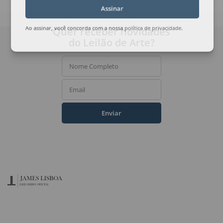
Assinar
Quer receber novidades
Ao assinar, você concorda com a nossa
política de privacidade
.
do Leilão de Arte?
Nome Completo
Email
Enviar