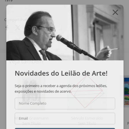
1979
Compartilhar
Veja também
Novidades do Leilão de Arte!
Seja o primeiro a receber a agenda dos próximos leilões,
exposições e novidades de acervo.
Nome Completo
Marcelo Grassmann
Sérvulo Esmeraldo
Email
Sem Título
Sem Título