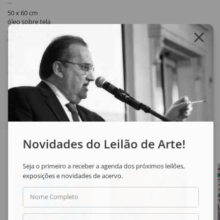
50 x 60 cm
óleo sobre tela
assinatura no verso
déc. 90
Compartilhar
Novidades do Leilão de Arte!
Veja também
Seja o primeiro a receber a agenda dos próximos leilões,
exposições e novidades de acervo.
Nome Completo