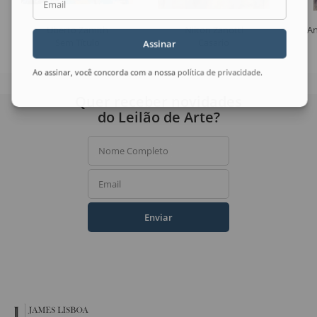
Email
Uberto Zamith
Nilton Zanotti
An
Sem Título
Casario
Assinar
Ao assinar, você concorda com a nossa
política de privacidade
.
Quer receber novidades
do Leilão de Arte?
Nome Completo
Email
Enviar