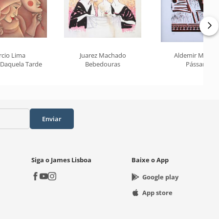
rcio Lima
Juarez Machado
Aldemir Martin
 Daquela Tarde
Bebedouras
Pássaro
Enviar
Siga o James Lisboa
Baixe o App
Google play
App store