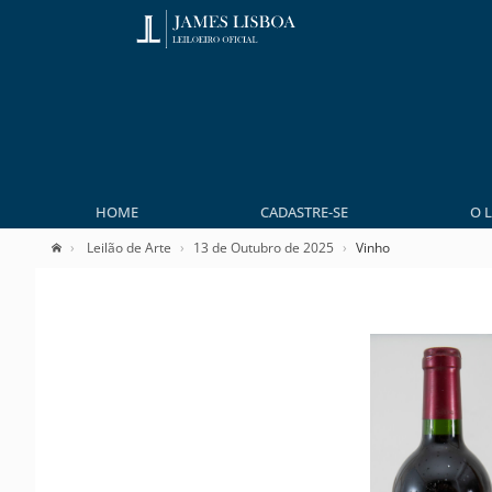
HOME
CADASTRE-SE
O 
Leilão de Arte
13 de Outubro de 2025
Vinho