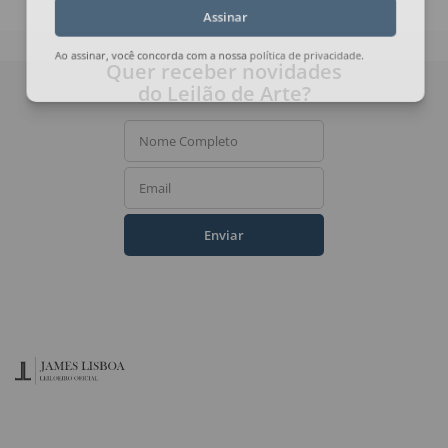
Assinar
Quer receber novidades
Ao assinar, você concorda com a nossa
política de privacidade
.
do Leilão de Arte?
Nome Completo
Email
Enviar