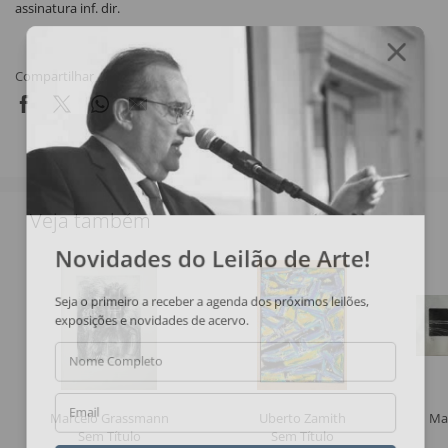
assinatura inf. dir.
Compartilhar
Veja também
Novidades do Leilão de Arte!
Seja o primeiro a receber a agenda dos próximos leilões,
exposições e novidades de acervo.
Nome Completo
Marcelo Grassmann
Uberto Zamith
Ma
Email
Sem Título
Sem Título