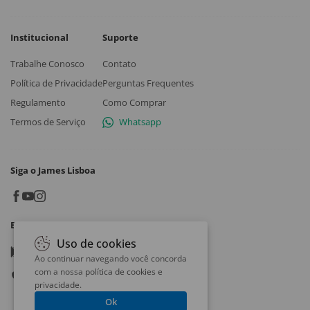
Institucional
Suporte
Trabalhe Conosco
Contato
Política de Privacidade
Perguntas Frequentes
Regulamento
Como Comprar
Termos de Serviço
Whatsapp
Siga o James Lisboa
Baixe o App
Uso de cookies
Google play
Ao continuar navegando você concorda
com a nossa
política de cookies e
App store
privacidade
.
Ok