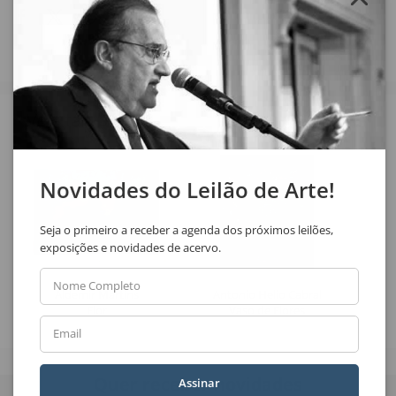
Veja também
Novidades do Leilão de Arte!
Seja o primeiro a receber a agenda dos próximos leilões,
exposições e novidades de acervo.
Nome Completo
Aldemir Martins
Antonio Helio Cabral
Flor
Vaso de Flores
Email
Quer receber novidades
Assinar