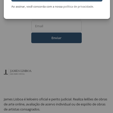
do Leilão de Arte?
Ao assinar, você concorda com a nossa
política de privacidade
.
Nome Completo
Email
Enviar
James Lisboa é leiloeiro oficial e perito judicial. Realiza leilões de obras
de arte online, avaliação de acervo individual ou de espólio de obras
de artistas consagrados.