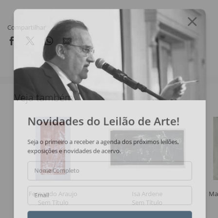
Compartilhar
Veja também
Novidades do Leilão de Arte!
Seja o primeiro a receber a agenda dos próximos leilões,
exposições e novidades de acervo.
Nome Completo
Fernando Araujo
Isa Ardene
Ma
Email
Sem Título
Sem Título