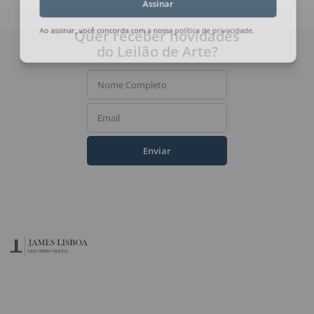
Assinar
Quer receber novidades
Ao assinar, você concorda com a nossa
política de privacidade
.
do Leilão de Arte?
Nome Completo
Email
Enviar