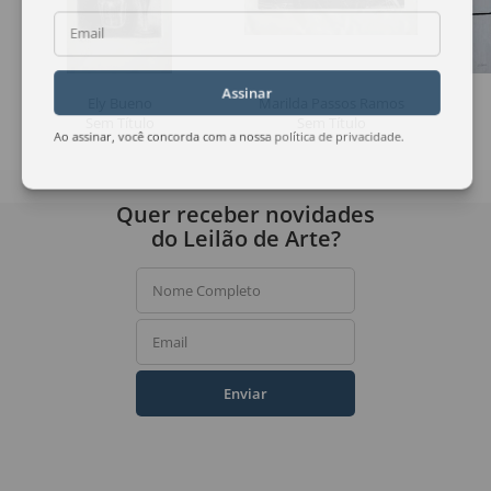
Email
Assinar
Ely Bueno
Marilda Passos Ramos
Sem Título
Sem Título
Ao assinar, você concorda com a nossa
política de privacidade
.
Quer receber novidades
do Leilão de Arte?
Nome Completo
Email
Enviar