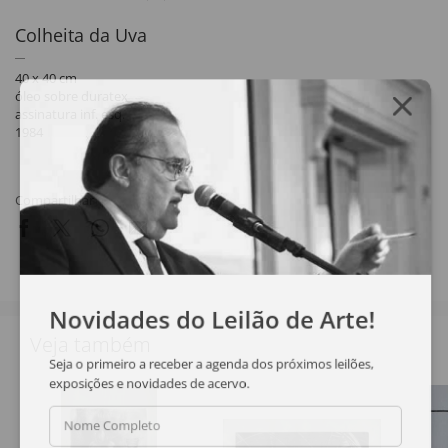
Colheita da Uva
40 x 40 cm
óleo sobre duratex
assinatura inf. esq.
1984
Compartilhar
Novidades do Leilão de Arte!
Veja também
Seja o primeiro a receber a agenda dos próximos leilões,
exposições e novidades de acervo.
Nome Completo