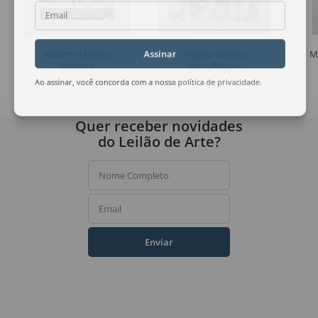
Email
Aldemir Martins
Regina Silveira
M
Assinar
Pássaro
Camuflagem
Ao assinar, você concorda com a nossa
política de privacidade
.
Quer receber novidades
do Leilão de Arte?
Nome Completo
Email
Enviar