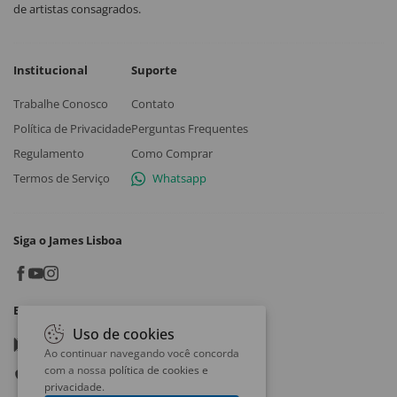
de artistas consagrados.
Institucional
Suporte
Trabalhe Conosco
Contato
Política de Privacidade
Perguntas Frequentes
Regulamento
Como Comprar
Termos de Serviço
Whatsapp
Siga o James Lisboa
Baixe o App
Uso de cookies
Google play
Ao continuar navegando você concorda
com a nossa
política de cookies e
App store
privacidade
.