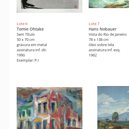
Lote 6
Lote 7
Tomie Ohtake
Hans Nobauer
Sem Título
Vista do Rio de Janeiro
50 x 70 cm
78 x 138 cm
gravura em metal
óleo sobre tela
assinatura inf. dir.
assinatura inf. esq.
1990
1962
Exemplar: P.I