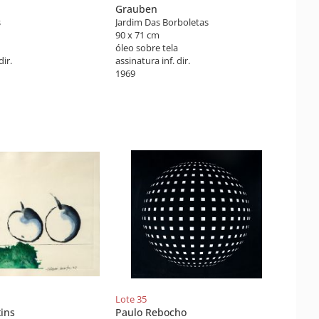
Grauben
s
Jardim Das Borboletas
90 x 71 cm
óleo sobre tela
dir.
assinatura inf. dir.
1969
Lote 35
ins
Paulo Rebocho