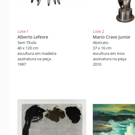
Lote 1
Lote 2
Alberto Lefevre
Mario Cravo Junior
Sem Título
Abstrato
40 x 120 cm
37 x 16 cm
escultura em madeira
escultura em inox
assinatura na peça
assinatura na peça
1997
2010