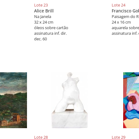
Lote 23
Lote 24
Alice Brill
Francisco Go
Na Janela
Paisagem do Ri
32 x 24 cm
24 x 16 cm
óleos sobre cartão
aquarela sobre
assinatura inf. dir.
assinatura inf. 
dec. 60
Lote 28
Lote 29