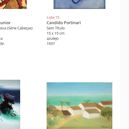
Lote 15
Junior
Candido Portinari
iva (Série Cabeças)
Sem Título
15 x 15 cm
ca
azulejo
dir.
1937