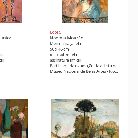
Lote 5
Junior
Noemia Mourão
Menina na Janela
56 x 46 cm
ca
óleo sobre tela
dir.
assinatura inf. dir.
Participou da exposição da artista no
Museu Nacional de Belas Artes - Rio
de Janeiro - Abril
de 1944