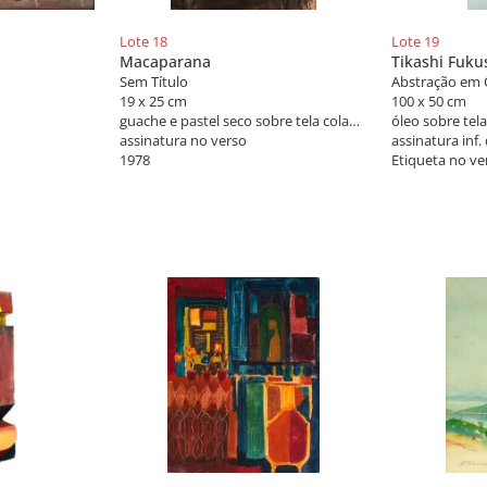
Lote 18
Lote 19
Macaparana
Tikashi Fuk
Sem Título
Abstração em 
19 x 25 cm
100 x 50 cm
guache e pastel seco sobre tela colada em placa
óleo sobre tela
assinatura no verso
assinatura inf. 
1978
Etiqueta no ve