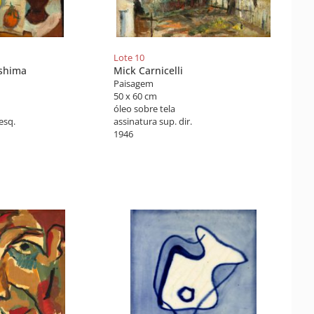
Lote 10
ushima
Mick Carnicelli
Paisagem
50 x 60 cm
óleo sobre tela
esq.
assinatura sup. dir.
1946