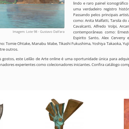
lindo e raro painel iconográfico
uma verdadeiro registro histór
Passando pelos principais artis
como: Anita Malfatti, Tarsila do
Cavalcanti, Alfredo Volpi, Arca
contemporâneas como: Ernesto
Imagem: Lote 98 - Gustavo Dall‘ara
Espirito Santo, Alex Cerveny 
 como: Tomie Ohtake, Manabu Mabe, Tikashi Fukushima, Yoshiya Takaoka, Yuj
re outros.
gostos, este Leilão de Arte online é uma oportunidade única para adquir
ionadores experientes como colecionadores iniciantes. Confira catálogo comp