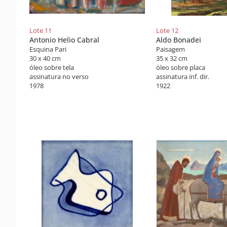
Lote 11
Lote 12
Antonio Helio Cabral
Aldo Bonadei
Esquina Pari
Paisagem
30 x 40 cm
35 x 32 cm
óleo sobre tela
óleo sobre placa
assinatura no verso
assinatura inf. dir.
1978
1922