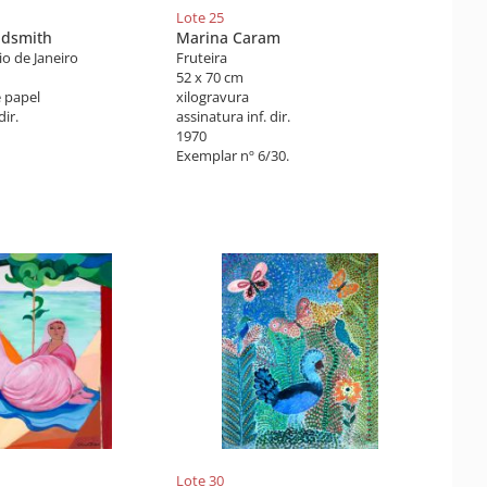
Lote 25
ldsmith
Marina Caram
o de Janeiro
Fruteira
52 x 70 cm
 papel
xilogravura
dir.
assinatura inf. dir.
1970
Exemplar nº 6/30.
Lote 30