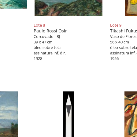
Lote 8
Lote 9
Paulo Rossi Osir
Tikashi Fuk
Corcovado - RJ
Vaso de Flores
39 x 47 cm
56 x 40 cm
óleo sobre tela
óleo sobre tela
assinatura inf. dir.
assinatura inf. 
1928
1956