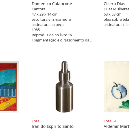
Domenico Calabrone
Cícero Dias
Cantora
Duas Mulhere
47 x 29 x 14 cm
63 x 53 cm
escultura em mármore
óleo sobre tela
assinatura na peça
assinatura inf. 
1985
Reproduzida no livro "A
Fragmentação e o Nascimento da
Forma Calabrone" - Pág 48
Lote 33
Lote 34
Iran do Espirito Santo
Aldemir Mart