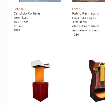
Lote 16
Lote 17
Candido Portinari
Fulvio Pennacchi
Sem Título
Fuga Para o Egito
15 x 15 cm
30 x 38 cm
azulejo
óleo sobre madeira
1937
assinatura no verso
1980