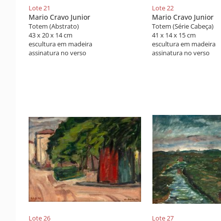
Lote 21
Lote 22
Mario Cravo Junior
Mario Cravo Junior
Totem (Abstrato)
Totem (Série Cabeça)
43 x 20 x 14 cm
41 x 14 x 15 cm
escultura em madeira
escultura em madeira
assinatura no verso
assinatura no verso
Lote 26
Lote 27