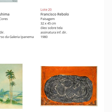
Lote 20
ushima
Francisco Rebolo
Cores
Paisagem
32 x 45 cm
óleo sobre tela
dir.
assinatura inf. dir.
rso da Galeria Ipanema
1980