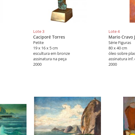
Lote 3
Lote 4
Caciporé Torres
Mario Cravo 
Petite
Série Figuras
19 x 16 x 5 cm
80 x 40 cm
escultura em bronze
óleo sobre pla
assinatura na peça
assinatura inf. 
2000
2000