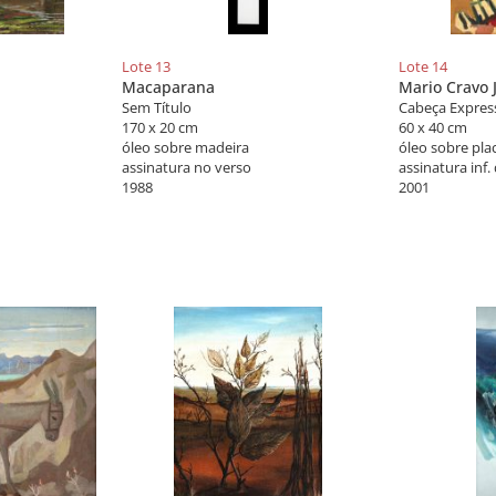
Lote 13
Lote 14
Macaparana
Mario Cravo 
Sem Título
Cabeça Express
170 x 20 cm
60 x 40 cm
óleo sobre madeira
óleo sobre pla
assinatura no verso
assinatura inf. 
1988
2001