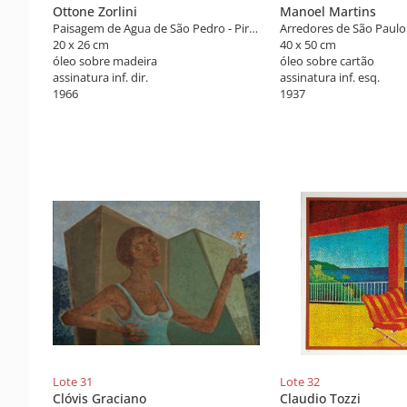
Ottone Zorlini
Manoel Martins
Paisagem de Agua de São Pedro - Piracicaba
Arredores de São Paulo
20 x 26 cm
40 x 50 cm
óleo sobre madeira
óleo sobre cartão
assinatura inf. dir.
assinatura inf. esq.
1966
1937
Lote 31
Lote 32
Clóvis Graciano
Claudio Tozzi