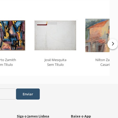
rto Zamith
José Mesquita
Nilton Zanotti
m Título
Sem Título
Casario
Enviar
Siga o James Lisboa
Baixe o App