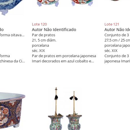
Lote 120
Lote 121
do
Autor Não Identificado
Autor Não Id
Travessa retangular de forma oitavada
Par de pratos
Conjunto de 3
21, 5 cm diâm.
27,5 cm / 25 c
porcelana
porcelana jap
séc. XIX
séc. XIX
 forma
Par de pratos em porcelana japonesa
Conjunto de 3
chinesa da Cia
Imari decorados em azul cobalto e
japonesa Imari
ong, decorada
rouge de fer. Japão do séc. XIX.
cobalto, rouge
im, pagodes,
paisagem, flore
ras azul e
XIX.