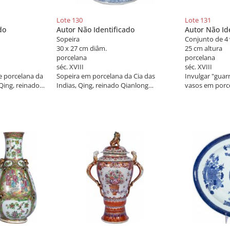
Lote 130
Lote 131
do
Autor Não Identificado
Autor Não Id
Sopeira
Conjunto de 4
30 x 27 cm diâm.
25 cm altura
porcelana
porcelana
séc. XVIII
séc. XVIII
e porcelana da
Sopeira em porcelana da Cia das
Invulgar "guar
 Qing, reinado
Indias, Qing, reinado Qianlong
vasos em porce
m ricos
decorada com arvores e flores em
das Índias, din
a com violeta e
azul indigeno. Sob a tampa, pega em
Qianlong (1736
 século XVIII.
forma de pinha. China do século XVIII.
decoração flor
sob reservas c
coleção. China, 