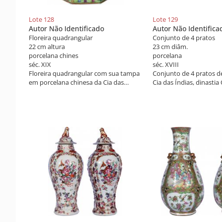
Lote 128
Lote 129
Autor Não Identificado
Autor Não Identifica
Floreira quadrangular
Conjunto de 4 pratos
22 cm altura
23 cm diâm.
porcelana chines
porcelana
séc. XIX
séc. XVIII
Floreira quadrangular com sua tampa
Conjunto de 4 pratos d
em porcelana chinesa da Cia das
Cia das Índias, dinastia
Índias, Qing, Daoguang, decorada com
Qianlong, decoração co
ricos esmaltes da família rosa com
esmaltes da família ros
diversas figuras orientais. Alças
"rouge de fer", China do
enroscadas a ouro. China, século XIX.