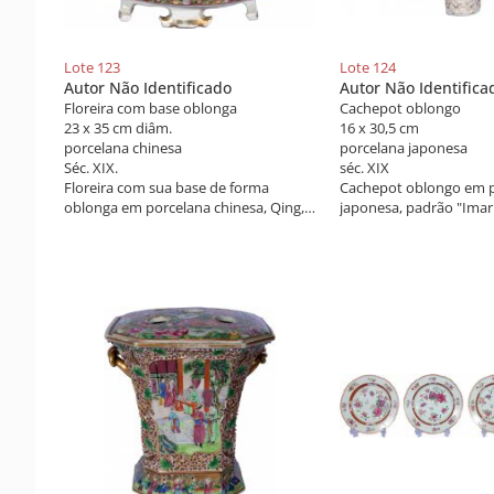
Lote 123
Lote 124
Autor Não Identificado
Autor Não Identifica
Floreira com base oblonga
Cachepot oblongo
23 x 35 cm diâm.
16 x 30,5 cm
porcelana chinesa
porcelana japonesa
Séc. XIX.
séc. XIX
Floreira com sua base de forma
Cachepot oblongo em 
oblonga em porcelana chinesa, Qing,
japonesa, padrão "Imarí
Daoguang, decoração dita Mandarim
decoração em tons rou
apresentando paisagem, aves, frutos
azul cobalto vermelho e
e flores nos emaltes da famia rosa e a
com reservas com casari
ouro. Séc. XIX
arabescos. Pés modelad
Século XIX,