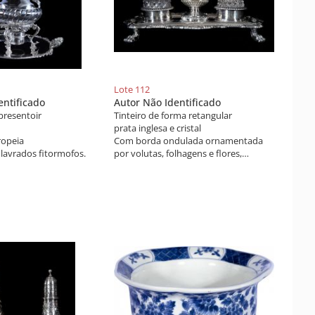
Lote 112
entificado
Autor Não Identificado
resentoir
Tinteiro de forma retangular
prata inglesa e cristal
ropeia
Com borda ondulada ornamentada
lavrados fitormofos.
por volutas, folhagens e flores,
repuxada e cinzelada, apresenta par
de recipientes em cristal centralizado
em caixa circular encimada por
pequeno castiçal. Pés em forma de
patas de leão. Contraste da cidade de
Londres, período George III.