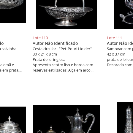
Lote 110
Lote 111
do
Autor Não Identificado
Autor Não Id
a salvinha
Cesta circular - "Pet-Pouri Holder"
Samovar com p
30 x 21 x 8 cm
42 x 37 cm
Prata de lei inglesa
prata de lei eu
 alemã e
Apresenta centro liso e borda com
Decorada com 
a em prata,
reservas estilizadas. Alça em arco
construído com borda perolada. Base
lisa terminando em anelados. Marcas
de contraste da cidade de Londres,
prateiro William Coryns.