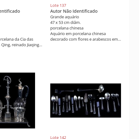
Lote 137
entificado
Autor Não Identificado
Grande aquário
47 x 53 cm diâm.
porcelana chinesa
Aquário em porcelana chinesa
rcelana da Cia das
decorado com flores e arabescos em
a Qing, reinado Jiaqing
azul e branco.
xecutada para o
 americano. Decoração
zhugh", com flores e
zul indigeno. China,
X.
Lote 142