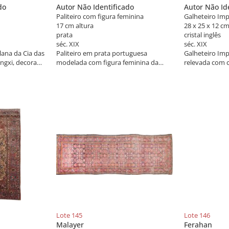
do
Autor Não Identificado
Autor Não Id
Paliteiro com figura feminina
Galheteiro Imp
17 cm altura
28 x 25 x 12 c
prata
cristal inglês
séc. XIX
séc. XIX
ana da Cia das
Paliteiro em prata portuguesa
Galheteiro Im
angxi, decorado
modelada com figura feminina da
relevada com c
rglaze"
antiguidade clássica com "coquilles".
vassoura, frasc
s os lados
Na parte superior pedestal com 4 pés.
Contrastes ‘Ca
o bojo
Contraste da cidade de Lisboa e
França séc. XIX
na do século
marca do prateiro FAA, século XIX.
Lote 145
Lote 146
Malayer
Ferahan