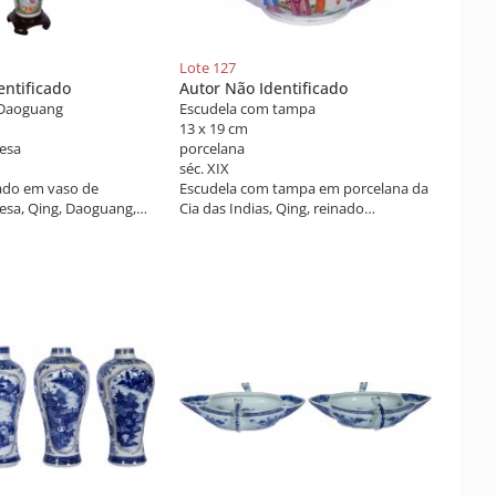
Lote 127
entificado
Autor Não Identificado
 Daoguang
Escudela com tampa
13 x 19 cm
nesa
porcelana
séc. XIX
ado em vaso de
Escudela com tampa em porcelana da
esa, Qing, Daoguang,
Cia das Indias, Qing, reinado
a Mandarim
Daoguang, decorado com rica
stilizações e cães de fô
policromia da família rosa com várias
ouro na parte superior.
figuras orientais. Tampa encimada por
a. Séc. XIX.
pega em forma de pinha decorada a
ouro. China do séc. XIX.