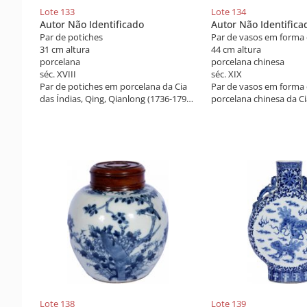
Lote 133
Lote 134
Autor Não Identificado
Autor Não Identifica
Par de potiches
Par de vasos em forma 
31 cm altura
44 cm altura
porcelana
porcelana chinesa
séc. XVIII
séc. XIX
Par de potiches em porcelana da Cia
Par de vasos em forma 
das Índias, Qing, Qianlong (1736-1795),
porcelana chinesa da Ci
profusamente decorados com ricos
Qing, reinado Daoguang
esmaltes da família rosa
decoração em policromi
policromados. As tampas encimadas
da família rosa decora
com cãe de fô. China do século XVIII.
personagens e figuras. 
XIX.
Lote 138
Lote 139