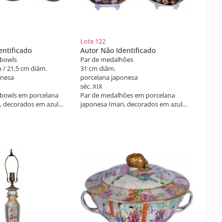
Lote 122
entificado
Autor Não Identificado
 bowls
Par de medalhões
m / 21,5 cm diâm.
31 cm diâm.
onesa
porcelana japonesa
séc. XIX
 bowls em porcelana
Par de medalhões em porcelana
, decorados em azul
japonesa Imari, decorados em azul
 de fer e ouro, com
cobalto, rouge de fer e ouro, com
s e aves. Japão do séc.
paisagem, flores e aves. Japão do séc.
XIX.