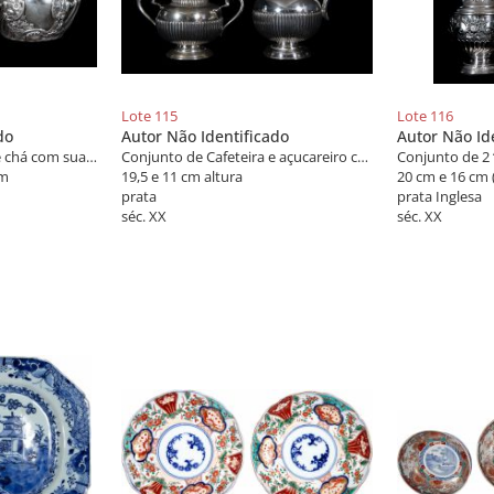
Lote 115
Lote 116
do
Autor Não Identificado
Autor Não Id
Conjunto de 2 caixas de chá com suas tampas em prata Inglesa, decoradas com estilizações florais, repuxadas e cinzeladas
Conjunto de Cafeteira e açucareiro com sua tampa em prata brasileira
Conjunto de 2 ‘
cm
19,5 e 11 cm altura
20 cm e 16 cm (
prata
prata Inglesa
séc. XX
séc. XX