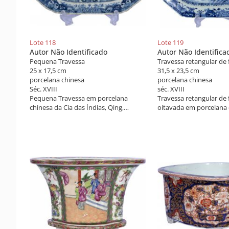
Lote 118
Lote 119
Autor Não Identificado
Autor Não Identifica
Pequena Travessa
25 x 17,5 cm
31,5 x 23,5 cm
porcelana chinesa
porcelana chinesa
Séc. XVIII
séc. XVIII
Pequena Travessa em porcelana
Travessa retangular de
chinesa da Cia das Índias, Qing,
oitavada em porcelana 
Qianlong decorada com paisagem e
das Índias, Qing, Qianl
pagodes a azul e branco. Séc. XVIII.
com paisagem com jard
arabescos, flores e figu
branco. Séc. XVIII.