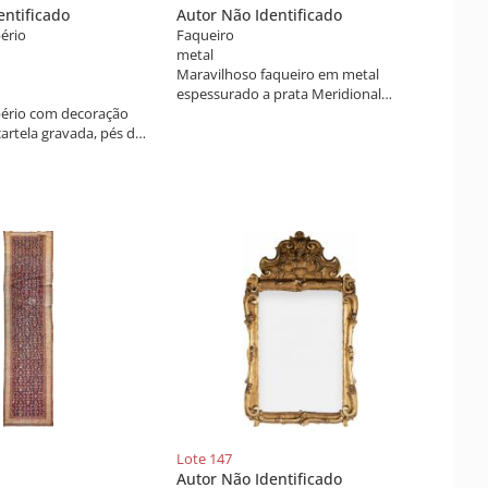
entificado
Autor Não Identificado
ério
Faqueiro
m
metal
Maravilhoso faqueiro em metal
espessurado a prata Meridional
pério com decoração
decorado com filetes e pequenos
artela gravada, pés de
godrões nas extremidades, sendo 12
os em cristal inglês.
grafos e 12 facas de mesa, 12 colheres
beça de Minerva‘,
de sopa, 12 garfos e 12 facas de peixe,
.
12 garfos, 12 facas e 11 colheres de
sobremesa, 9 colheres de chá, 11
colheres de café e 10 peças de servir.
Total de 125 peças.
Lote 147
Autor Não Identificado