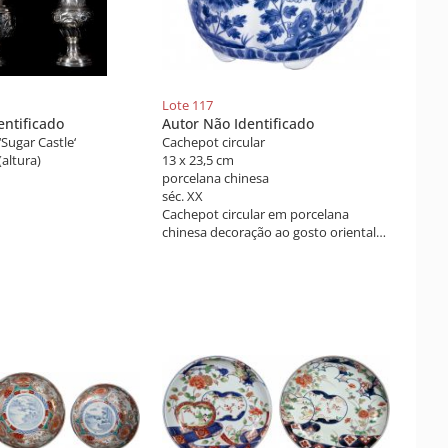
Lote 117
entificado
Autor Não Identificado
Sugar Castle‘
Cachepot circular
altura)
13 x 23,5 cm
porcelana chinesa
séc. XX
Cachepot circular em porcelana
chinesa decoração ao gosto oriental
em azul e branco. Séc. XX.