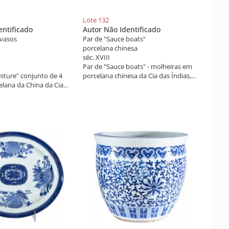
Lote 132
entificado
Autor Não Identificado
 vasos
Par de "Sauce boats"
porcelana chinesa
séc. XVIII
Par de "Sauce boats" - molheiras em
niture" conjunto de 4
porcelana chinesa da Cia das Índias,
lana da China da Cia
dinastia Qing, reinado Qianlong (1736-
astia Qing, reinado
1795) decoração azul e branco. Alças
-1795), com rica
modeladas com figuras de animais, do
al azul e branco e ouro
séc. XVIII. Peças de coleção.
om paisagens. Peças de
séc. XVIII.