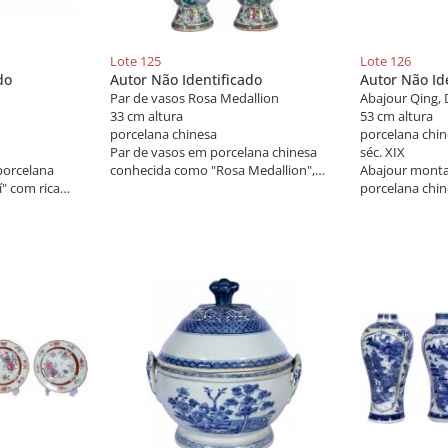
Lote 125
Lote 126
do
Autor Não Identificado
Autor Não Id
Par de vasos Rosa Medallion
Abajour Qing,
33 cm altura
53 cm altura
porcelana chinesa
porcelana chi
Par de vasos em porcelana chinesa
séc. XIX
porcelana
conhecida como "Rosa Medallion",
Abajour mont
" com rica
decorada com ricos esmaltes da
porcelana chin
ge de fer em
família rosa. Transformados em
decoração dit
 ouro. A ladear
abajours.
apresentando e
os, flores e
com relevos a 
os na base.
Base de madeir