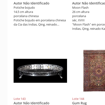
Autor Não Identificado
Autor Não Identifica
Potiche bojudo
Moon Flash
14,5 cm altura
26 cm altura
porcelana chinesa
porcelana
Potiche bojudo em porcelana chinesa
séc. XVIII
da Cia das Indias, Qing, reinado
"Moon Flash" em porcel
Kangxi, decorado com flores e
Indias, Qing, reinado K
pássaros. Tampa em madeira.
em azul indigeno "unde
apresentando em ambo
figuras de cães de fô. N
arabescos vegetais. Chi
XVIII. Peça de coleção.
Lote 143
Lote 144
Autor Não Identificado
Gum Rug