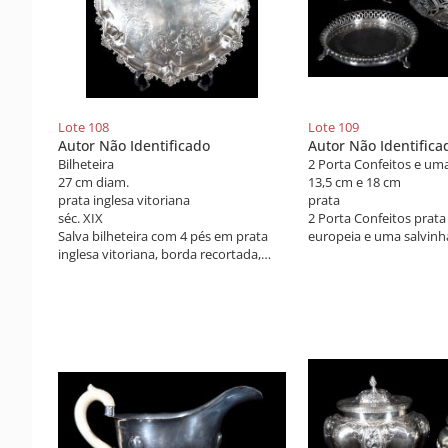
Lote 108
Lote 109
Autor Não Identificado
Autor Não Identifica
Bilheteira
2 Porta Confeitos e um
27 cm diam.
13,5 cm e 18 cm
prata inglesa vitoriana
prata
séc. XIX
2 Porta Confeitos prata
Salva bilheteira com 4 pés em prata
europeia e uma salvinh
inglesa vitoriana, borda recortada,
brasileira União.
decoração de lavrados fitormofos,
angras e elementos concheados,
intercalados com perolados.
Contrastes da cidade de Londres, séc.
XIX.