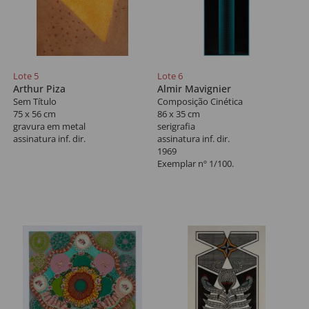
Lote 5
Lote 6
Arthur Piza
Almir Mavignier
Sem Título
Composição Cinética
75 x 56 cm
86 x 35 cm
gravura em metal
serigrafia
assinatura inf. dir.
assinatura inf. dir.
1969
Exemplar nº 1/100.