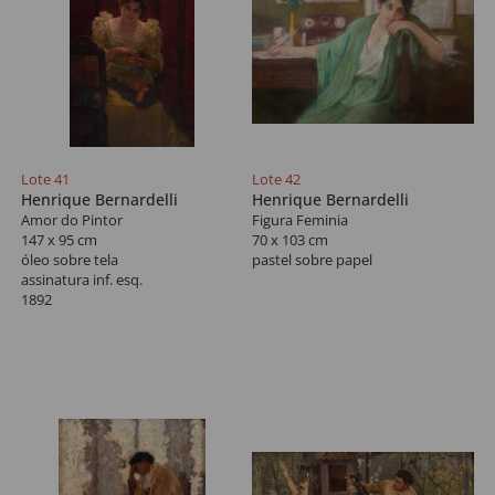
Lote 41
Lote 42
Henrique Bernardelli
Henrique Bernardelli
Amor do Pintor
Figura Feminia
147 x 95 cm
70 x 103 cm
óleo sobre tela
pastel sobre papel
assinatura inf. esq.
1892