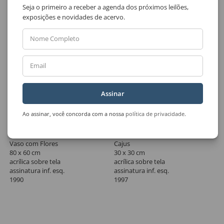
Seja o primeiro a receber a agenda dos próximos leilões,
exposições e novidades de acervo.
Nome Completo
Email
Assinar
Ao assinar, você concorda com a nossa
política de privacidade
.
Lote 33
Lote 34
Aldemir Martins
Aldemir Martins
Vaso com Flores
Cajus
80 x 60 cm
30 x 30 cm
acrílica sobre tela
acrílica sobre tela
assinatura inf. esq.
assinatura inf. esq.
1990
1997