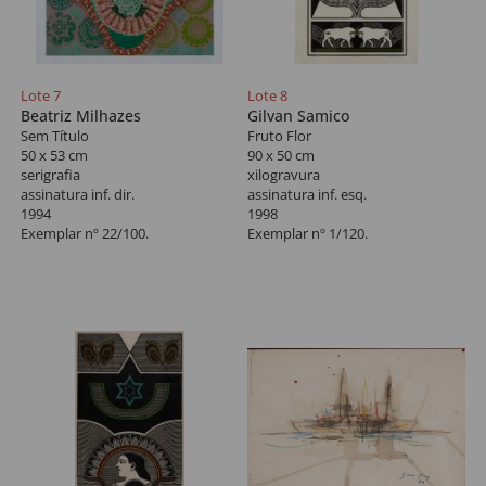
Lote 7
Lote 8
Beatriz Milhazes
Gilvan Samico
Sem Título
Fruto Flor
50 x 53 cm
90 x 50 cm
serigrafia
xilogravura
assinatura inf. dir.
assinatura inf. esq.
1994
1998
Exemplar nº 22/100.
Exemplar nº 1/120.