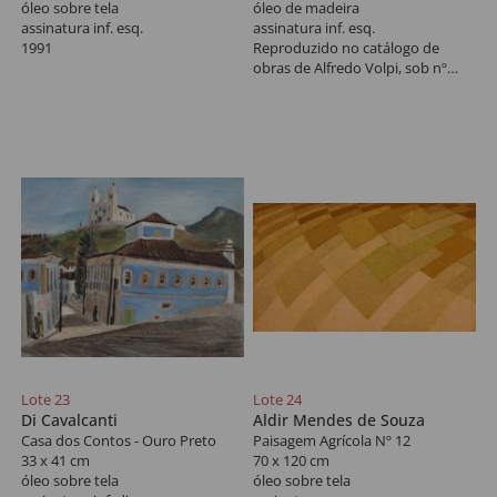
óleo sobre tela
óleo de madeira
assinatura inf. esq.
assinatura inf. esq.
1991
Reproduzido no catálogo de
obras de Alfredo Volpi, sob nº
ACOAV 2306, na pág. 49, 2015.
Lote 23
Lote 24
Di Cavalcanti
Aldir Mendes de Souza
Casa dos Contos - Ouro Preto
Paisagem Agrícola Nº 12
33 x 41 cm
70 x 120 cm
óleo sobre tela
óleo sobre tela