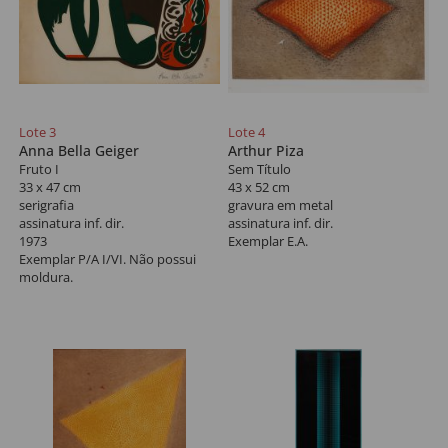
Lote 3
Lote 4
Anna Bella Geiger
Arthur Piza
Fruto I
Sem Título
33 x 47 cm
43 x 52 cm
serigrafia
gravura em metal
assinatura inf. dir.
assinatura inf. dir.
1973
Exemplar E.A.
Exemplar P/A I/VI. Não possui
moldura.