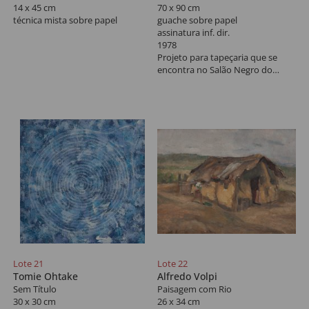
14 x 45 cm
70 x 90 cm
técnica mista sobre papel
guache sobre papel
assinatura inf. dir.
1978
Projeto para tapeçaria que se
encontra no Salão Negro do
Congresso Nacional.
Lote 21
Lote 22
Tomie Ohtake
Alfredo Volpi
Sem Título
Paisagem com Rio
30 x 30 cm
26 x 34 cm