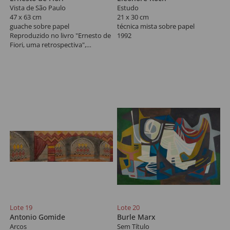
Vista de São Paulo
Estudo
47 x 63 cm
21 x 30 cm
guache sobre papel
técnica mista sobre papel
Reproduzido no livro "Ernesto de
1992
Fiori, uma retrospectiva",
Pinacoteca do Estado de São
Paulo, na pág 86.
Lote 19
Lote 20
Antonio Gomide
Burle Marx
Arcos
Sem Título