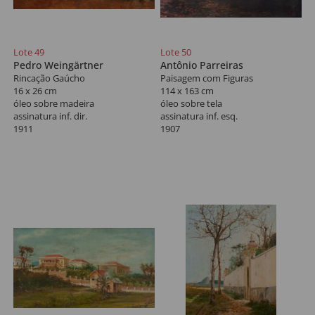
Lote 49
Lote 50
Pedro Weingärtner
Antônio Parreiras
Rincação Gaúcho
Paisagem com Figuras
16 x 26 cm
114 x 163 cm
óleo sobre madeira
óleo sobre tela
assinatura inf. dir.
assinatura inf. esq.
1911
1907