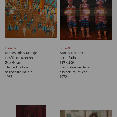
Lote 39
Lote 40
Manezinho Araújo
Mario Gruber
Desfile no Rancho
Sem Título
54 x 64 cm
187 x 209
óleo sobre tela
óleo sobre madeira
assinatura inf. dir.
assinatura inf. esq.
1965
1972