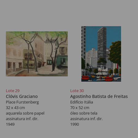
Lote 29
Lote 30
Clóvis Graciano
Agostinho Batista de Freitas
Place Furstenberg
Edifício Itália
32 x 43 cm
70 x 52 cm
aquarela sobre papel
óleo sobre tela
assinatura inf. dir.
assinatura inf. dir.
1949
1990