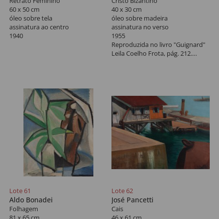
Retrato Feminino
Cristo Bizantino
60 x 50 cm
40 x 30 cm
óleo sobre tela
óleo sobre madeira
assinatura ao centro
assinatura no verso
1940
1955
Reproduzida no livro "Guignard"
Leila Coelho Frota, pág. 212.
Participou da Exposição
"Guignard e o Oriente, China,
Japão e Minas" realizada no
Museu de Arte do Rio Grande do
Sul, Aldo Malagoli, 2010,
reproduzido no livro da mostra
na pág. 64. Moldura original
pintada pelo artista.
Lote 61
Lote 62
Aldo Bonadei
José Pancetti
Folhagem
Cais
81 x 65 cm
46 x 61 cm