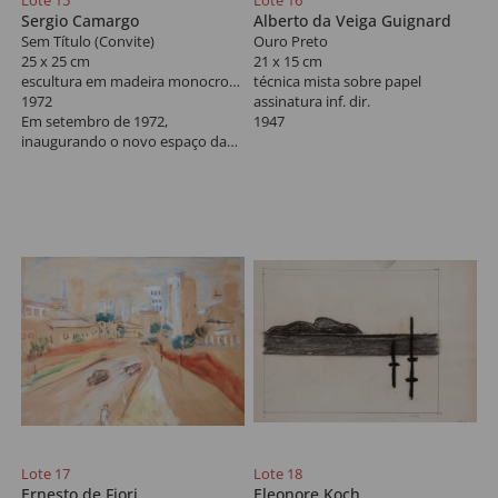
Lote 15
Lote 16
Sergio Camargo
Alberto da Veiga Guignard
Sem Título (Convite)
Ouro Preto
25 x 25 cm
21 x 15 cm
escultura em madeira monocromada
técnica mista sobre papel
1972
assinatura inf. dir.
Em setembro de 1972,
1947
inaugurando o novo espaço da
Collectio Galeria de Arte, em São
Paulo, Sergio Camargo apresenta
46 obras, abrangendo o período
de 1966 a 1972. A autoria do
projeto gráfico do catálogo e do
relevo de madeira que
acompanha parte da publicação
é de autoria do amigo Willys de
Castro.
Lote 17
Lote 18
Ernesto de Fiori
Eleonore Koch