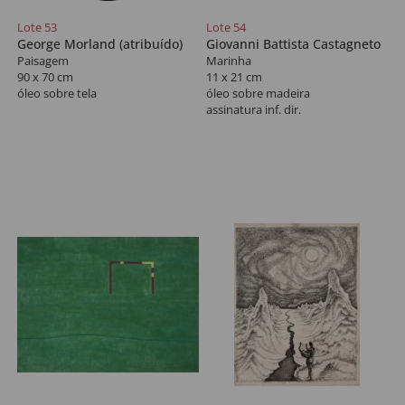
Lote 53
Lote 54
George Morland (atribuído)
Giovanni Battista Castagneto
Paisagem
Marinha
90 x 70 cm
11 x 21 cm
óleo sobre tela
óleo sobre madeira
assinatura inf. dir.