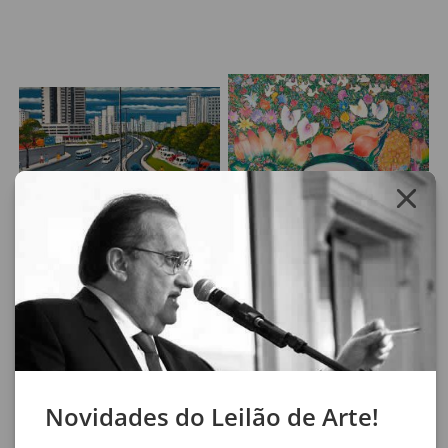
Lote 31
Lote 32
Agostinho Batista de Freitas
Adir Sodré
Cidade
Orgia das Frutas III
24 x 35 cm
145 x 185 cm
óleo sobre tela
óleo sobre tela
assinatura inf. esq.
assinatura inf. dir.
1981
Novidades do Leilão de Arte!