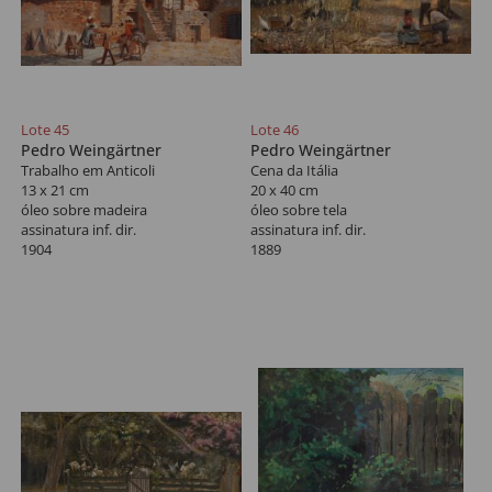
Lote 45
Lote 46
Pedro Weingärtner
Pedro Weingärtner
Trabalho em Anticoli
Cena da Itália
13 x 21 cm
20 x 40 cm
óleo sobre madeira
óleo sobre tela
assinatura inf. dir.
assinatura inf. dir.
1904
1889