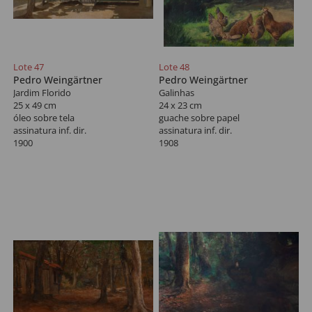
Lote 47
Lote 48
Pedro Weingärtner
Pedro Weingärtner
Jardim Florido
Galinhas
25 x 49 cm
24 x 23 cm
óleo sobre tela
guache sobre papel
assinatura inf. dir.
assinatura inf. dir.
1900
1908