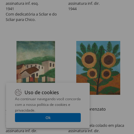
assinatura inf. esq.
assinatura inf. dir.
1941
1944
Com dedicatória a Scliar e do
Scliar para Chico.
Uso de cookies
Ao continuar navegando você concorda
Lote 65
Lote 66
com a nossa
política de cookies e
Amadeo Lorenzato
Amadeo Lorenzato
privacidade
.
Cesário
Girassol
Ok
30 x 22 cm
60 x 50 cm
óleo sobre placa
óleo sobre tela colado em placa
assinatura inf. dir.
assinatura inf. dir.