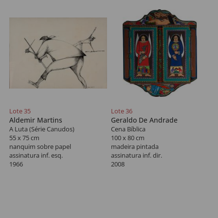
Lote 35
Lote 36
Aldemir Martins
Geraldo De Andrade
A Luta (Série Canudos)
Cena Bíblica
55 x 75 cm
100 x 80 cm
nanquim sobre papel
madeira pintada
assinatura inf. esq.
assinatura inf. dir.
1966
2008