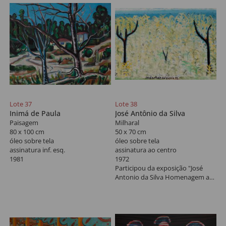
Lote 37
Lote 38
Inimá de Paula
José Antônio da Silva
Paisagem
Milharal
80 x 100 cm
50 x 70 cm
óleo sobre tela
óleo sobre tela
assinatura inf. esq.
assinatura ao centro
1981
1972
Participou da exposição "José
Antonio da Silva Homenagem ao
Centenário de Nascimento",
2019, na Pinacoteca da
Associação Paulista de Medicina,
reproduzido no livro da mostra
na pág. 29.