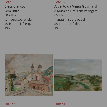
Lote 55
Lote 56
Eleonore Koch
Alberto da Veiga Guignard
Sem Título
A Musa da Lira (com Paisagem)
60 x 80 cm
65 x 50 cm
têmpera sobre tela
nanquim sobre papel
assinatura inf. esq.
assinatura inf. dir.
1965
1936
Lote 57
Lote 58