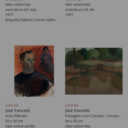
óleo sobre tela
óleo sobre tela
assinatura inf. esq.
assinatura inf. dir.
1971
1937
Etiqueta Galeria Cosme Velho.
Lote 63
Lote 64
José Pancetti
José Pancetti
Auto Retrato
Paisagem com Cavalos - Campos do Jordão
63 x 50 cm
54 x 65 cm
óleo sobre cartão
óleo sobre tela