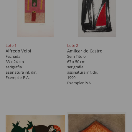
Lote 1
Lote 2
Alfredo Volpi
Amilcar de Castro
Fachada
Sem Título
33 x 24 cm
67 x 50 cm
serigrafia
serigrafia
assinatura inf. dir.
assinatura inf. dir.
Exemplar P.A.
1990
Exemplar P/A