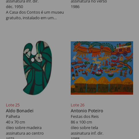
assinatura inf. dir.
assinatura no verso
déc. 1950
1986
A Casa dos Contos é um museu
gratuito, instalado em um
belíssimo casarão histórico na
Rua São José em Ouro Preto. que
foi construído entre 1782 a 1784
para ser residência de João
Rodrigues Macedo, o então
administrador de impostos da
Capitania de Minas Gerais.
Lote 25
Lote 26
Aldo Bonadei
Antonio Poteiro
Palheta
Festas dos Reis
40 x 70 cm
86 x 100 cm
óleo sobre madeira
óleo sobre tela
assinatura ao centro
assinatura inf. dir.
1971
1988