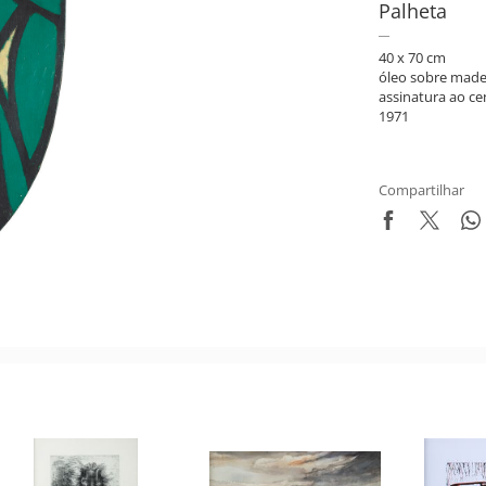
Palheta
40 x 70 cm
óleo sobre made
assinatura ao ce
1971
Compartilhar