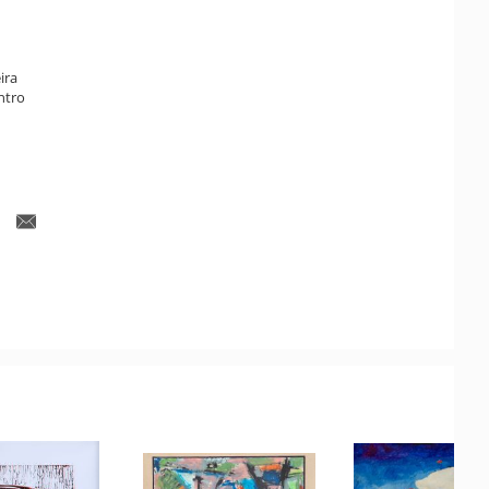
ira
ntro