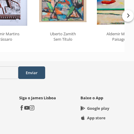
mir Martins
Uberto Zamith
Aldemir Martin
Pássaro
Sem Título
Paisagem
Enviar
Siga o James Lisboa
Baixe o App
Google play
App store