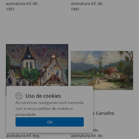
assinatura inf. dir.
assinatura inf. dir.
1951
1941
Uso de cookies
Ao continuar navegando você concorda
Lote 375
Lote 376
com a nossa
política de cookies e
Tadashi Kaminagai
João Soares Carvalho
privacidade
.
Igreja
Praia
Ok
46 x 54 cm
50 x 80 cm
óleo sobre tela
óleo sobre tela
assinatura inf. esq.
assinatura inf. dir.