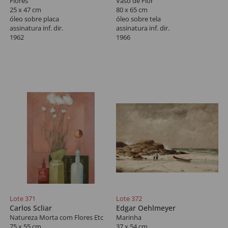
Flores
Vaso de Flor
25 x 47 cm
80 x 65 cm
óleo sobre placa
óleo sobre tela
assinatura inf. dir.
assinatura inf. dir.
1962
1966
Lote 371
Lote 372
Carlos Scliar
Edgar Oehlmeyer
Natureza Morta com Flores Etc
Marinha
75 x 55 cm
37 x 54 cm