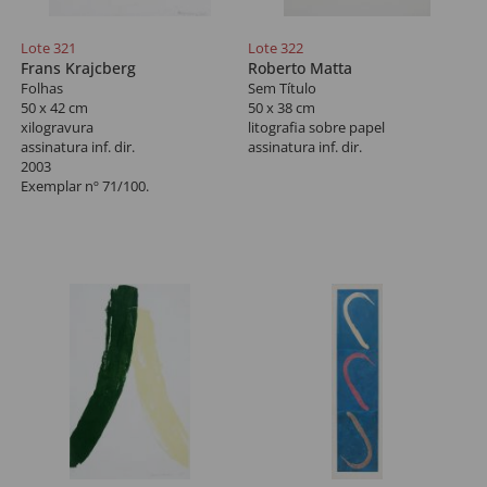
Lote 321
Lote 322
Frans Krajcberg
Roberto Matta
Folhas
Sem Título
50 x 42 cm
50 x 38 cm
xilogravura
litografia sobre papel
assinatura inf. dir.
assinatura inf. dir.
2003
Exemplar nº 71/100.