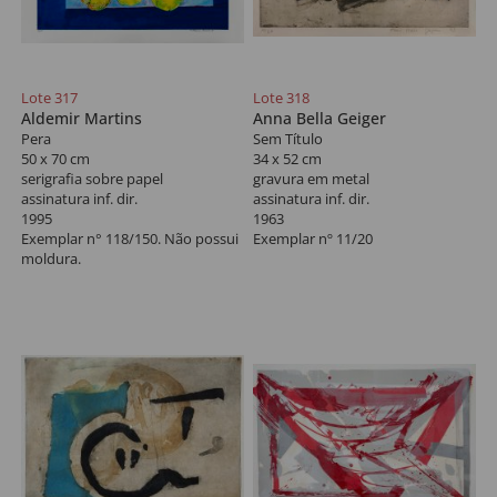
Lote 317
Lote 318
Aldemir Martins
Anna Bella Geiger
Pera
Sem Título
50 x 70 cm
34 x 52 cm
serigrafia sobre papel
gravura em metal
assinatura inf. dir.
assinatura inf. dir.
1995
1963
Exemplar n° 118/150. Não possui
Exemplar nº 11/20
moldura.