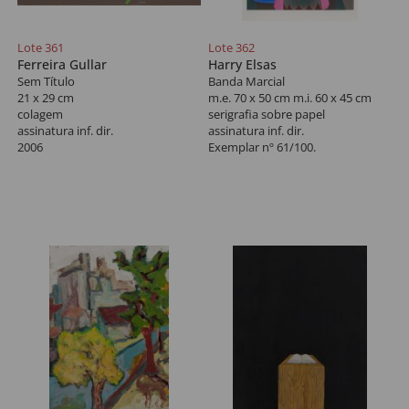
Lote 361
Lote 362
Ferreira Gullar
Harry Elsas
Sem Título
Banda Marcial
21 x 29 cm
m.e. 70 x 50 cm m.i. 60 x 45 cm
colagem
serigrafia sobre papel
assinatura inf. dir.
assinatura inf. dir.
2006
Exemplar nº 61/100.