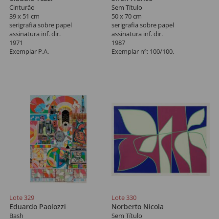
Cinturão
Sem Título
39 x 51 cm
50 x 70 cm
serigrafia sobre papel
serigrafia sobre papel
assinatura inf. dir.
assinatura inf. dir.
1971
1987
Exemplar P.A.
Exemplar nº: 100/100.
Lote 329
Lote 330
Eduardo Paolozzi
Norberto Nicola
Bash
Sem Título