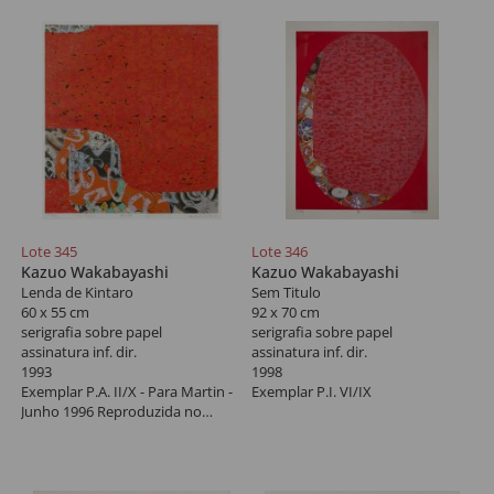
Lote 345
Lote 346
Kazuo Wakabayashi
Kazuo Wakabayashi
Lenda de Kintaro
Sem Titulo
60 x 55 cm
92 x 70 cm
serigrafia sobre papel
serigrafia sobre papel
assinatura inf. dir.
assinatura inf. dir.
1993
1998
Exemplar P.A. II/X - Para Martin -
Exemplar P.I. VI/IX
Junho 1996 Reproduzida no
Catalago da Exposição
Wakabayashi - 70 anos em 2001/
São Paulo, à pagina 04.