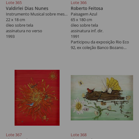
Lote 365
Lote 366
Valdirlei Dias Nunes
Roberto Feitosa
Instrumento Musical sobre mesa Tripé
Paisagem Azul
22 x 18 cm
65 x 180 cm
óleo sobre tela
óleo sobre tela
assinatura no verso
assinatura inf. dir.
1993
1991
Participou da exposição Rio Eco
92, ex coleção Banco Bozano
Simonsen.
Lote 367
Lote 368