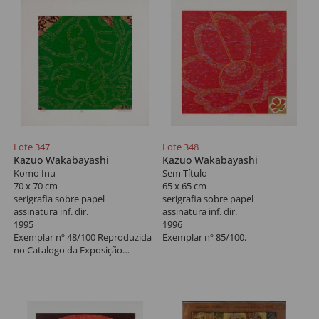
Lote 347
Lote 348
Kazuo Wakabayashi
Kazuo Wakabayashi
Komo Inu
Sem Título
70 x 70 cm
65 x 65 cm
serigrafia sobre papel
serigrafia sobre papel
assinatura inf. dir.
assinatura inf. dir.
1995
1996
Exemplar nº 48/100 Reproduzida
Exemplar nº 85/100.
no Catalogo da Exposição
Wakabayashi - 70 anos em 2001/
São Paulo, pag. 17.