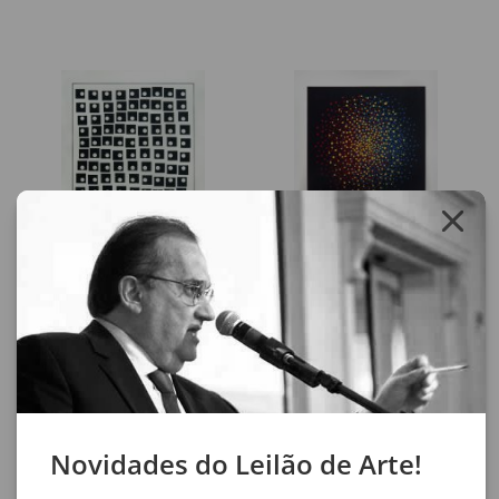
Lote 341
Lote 342
Julio Le Parc
Julio Le Parc
Surface/Couleur
Alchimies
28 x 20 cm
28 x 20 cm
serigrafia sobre papel
serigrafia
assinatura inf. dir.
assinatura inf. dir.
1995
1995
Exemplar nº 127/200.
Exemplar nº 127/200.
Novidades do Leilão de Arte!