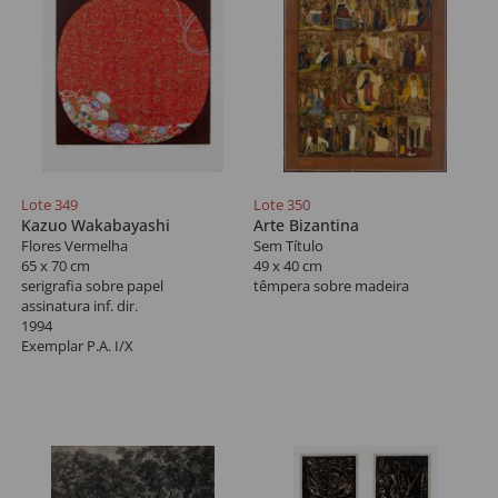
Lote 349
Lote 350
Kazuo Wakabayashi
Arte Bizantina
Flores Vermelha
Sem Título
65 x 70 cm
49 x 40 cm
serigrafia sobre papel
têmpera sobre madeira
assinatura inf. dir.
1994
Exemplar P.A. I/X