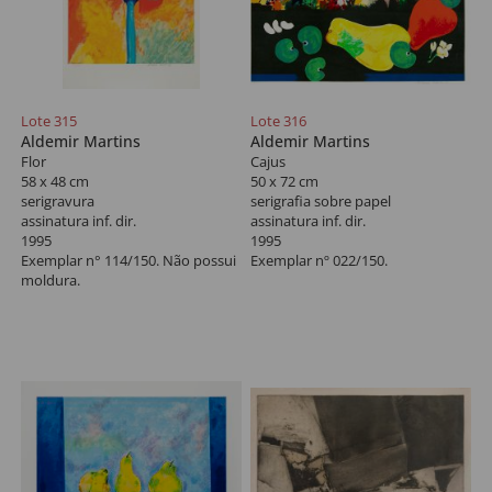
Lote 315
Lote 316
Aldemir Martins
Aldemir Martins
Flor
Cajus
58 x 48 cm
50 x 72 cm
serigravura
serigrafia sobre papel
assinatura inf. dir.
assinatura inf. dir.
1995
1995
Exemplar n° 114/150. Não possui
Exemplar nº 022/150.
moldura.