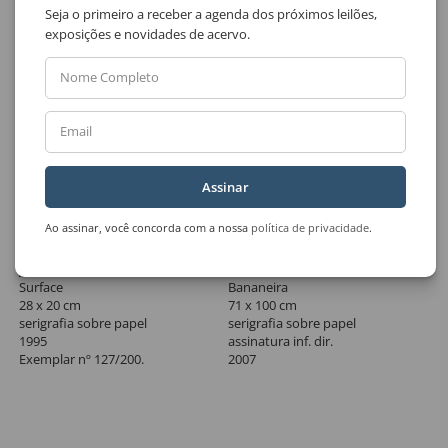
Seja o primeiro a receber a agenda dos próximos leilões,
exposições e novidades de acervo.
Nome Completo
Email
Assinar
Ao assinar, você concorda com a nossa
política de privacidade
.
Lote 343
Lote 344
Julio Le Parc
Kazuo Wakabayashi
Surface
Bananeira
28 x 20 cm
71 x 100 cm
serigrafia sobre papel
serigrafia sobre papel
1995
assinatura inf. dir.
Exemplar nº 127/200.
2007