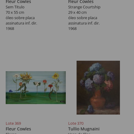
Fleur Cowles
Fleur Cowles
Sem Titulo
Strange Courtship
70 x 55 cm
29 x 40 cm
óleo sobre placa
óleo sobre placa
assinatura inf. dir.
assinatura inf. dir.
1968
1968
Lote 369
Lote 370
Fleur Cowles
Tullio Mugnaini