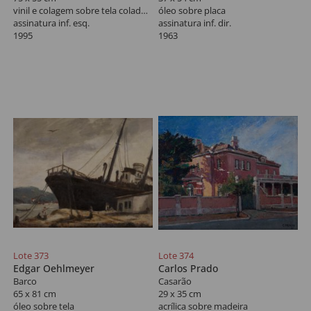
vinil e colagem sobre tela colado em madeira
óleo sobre placa
assinatura inf. esq.
assinatura inf. dir.
1995
1963
Lote 373
Lote 374
Edgar Oehlmeyer
Carlos Prado
Barco
Casarão
65 x 81 cm
29 x 35 cm
óleo sobre tela
acrílica sobre madeira