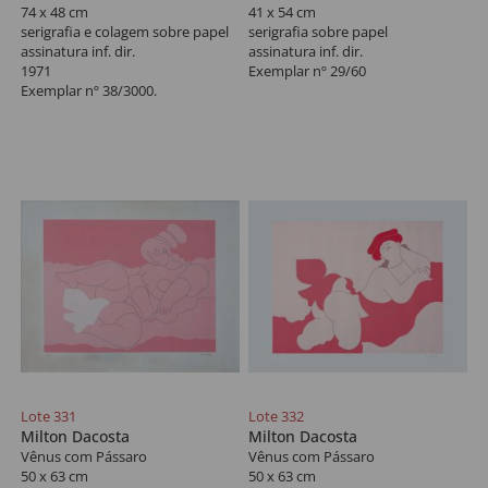
74 x 48 cm
41 x 54 cm
serigrafia e colagem sobre papel
serigrafia sobre papel
assinatura inf. dir.
assinatura inf. dir.
1971
Exemplar nº 29/60
Exemplar nº 38/3000.
Lote 331
Lote 332
Milton Dacosta
Milton Dacosta
Vênus com Pássaro
Vênus com Pássaro
50 x 63 cm
50 x 63 cm