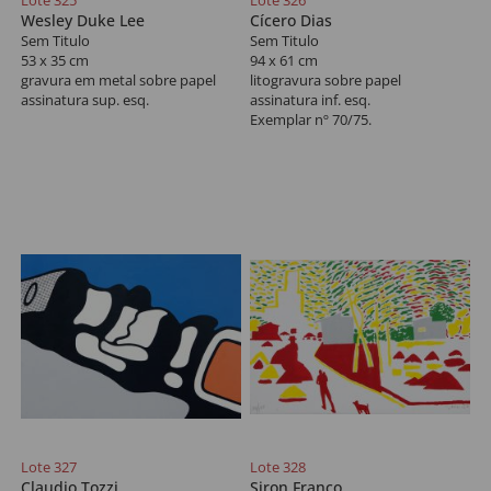
Lote 325
Lote 326
Wesley Duke Lee
Cícero Dias
Sem Titulo
Sem Titulo
53 x 35 cm
94 x 61 cm
gravura em metal sobre papel
litogravura sobre papel
assinatura sup. esq.
assinatura inf. esq.
Exemplar nº 70/75.
Lote 327
Lote 328
Claudio Tozzi
Siron Franco