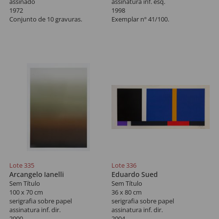
assinado
assinatura inf. esq.
1972
1998
Conjunto de 10 gravuras.
Exemplar nº 41/100.
Lote 335
Lote 336
Arcangelo Ianelli
Eduardo Sued
Sem Título
Sem Título
100 x 70 cm
36 x 80 cm
serigrafia sobre papel
serigrafia sobre papel
assinatura inf. dir.
assinatura inf. dir.
2000
2004