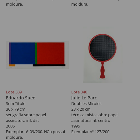
moldura.
moldura.
Lote 339
Lote 340
Eduardo Sued
Julio Le Parc
Sem Título
Doubles Miroies
36 x 79 cm
28 x 20 cm
serigrafia sobre papel
técnica mista sobre papel
assinatura inf. dir.
assinatura inf. centro
2005
1995
Exemplar n° 09/200. Não possui
Exemplar nº 127/200.
moldura.