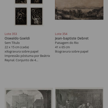
Lote 353
Lote 354
Oswaldo Goeldi
Jean-baptiste Debret
Sem Título
Paisagem do Rio
22 x 15 cm (cada)
41 x 65 cm
xilogravura sobre papel
litogravura sobre papel
Impressão póstuma por Beátrix
Reynal. Conjunto de 4
xilogravuras. Exemplar nº 49/100.