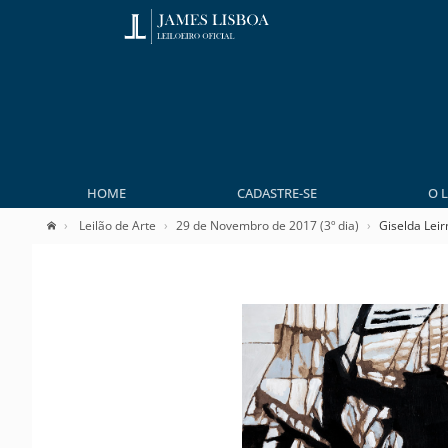
HOME
CADASTRE-SE
O 
Leilão de Arte
29 de Novembro de 2017 (3º dia)
Giselda Leir