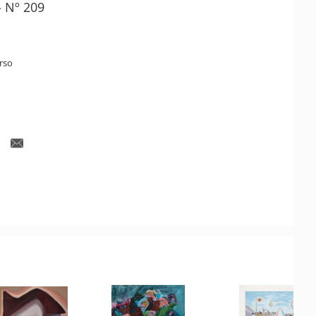
- Nº 209
rso