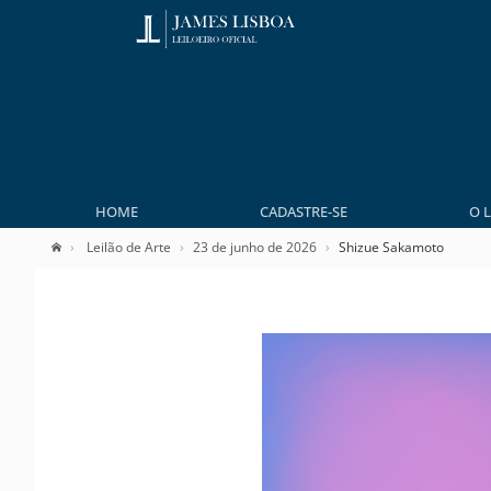
HOME
CADASTRE-SE
O 
Leilão de Arte
23 de junho de 2026
Shizue Sakamoto