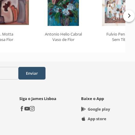
. Motta
Antonio Helio Cabral
Fulvio Pennacch
asa Flor
Vaso de Flor
Sem Título
Enviar
Siga o James Lisboa
Baixe o App
Google play
App store