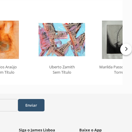
los Araújo
Uberto Zamith
Marilda Passos R
m Título
Sem Título
Torre
Enviar
Siga o James Lisboa
Baixe o App