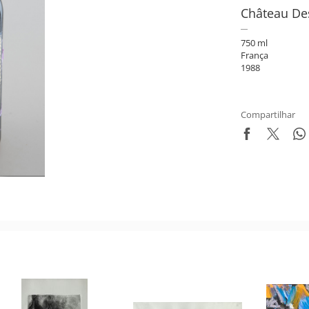
Château De
750 ml
França
1988
Compartilhar