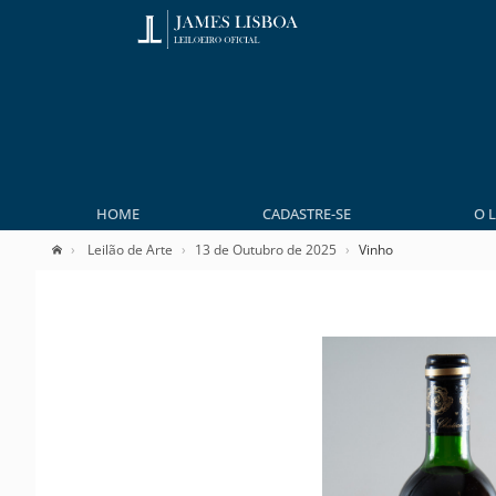
HOME
CADASTRE-SE
O 
Leilão de Arte
13 de Outubro de 2025
Vinho