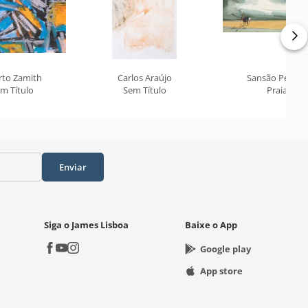
rto Zamith
Carlos Araújo
Sansão Pereira
m Título
Sem Título
Praia
Enviar
Siga o James Lisboa
Baixe o App
Google play
App store