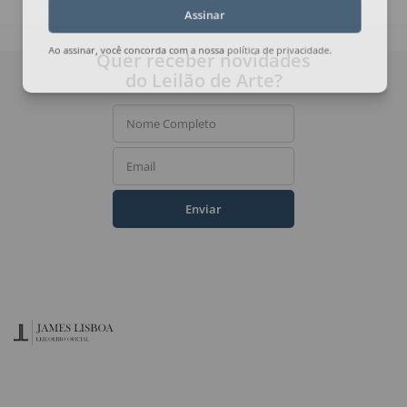
Assinar
Quer receber novidades
Ao assinar, você concorda com a nossa
política de privacidade
.
do Leilão de Arte?
Nome Completo
Email
Enviar