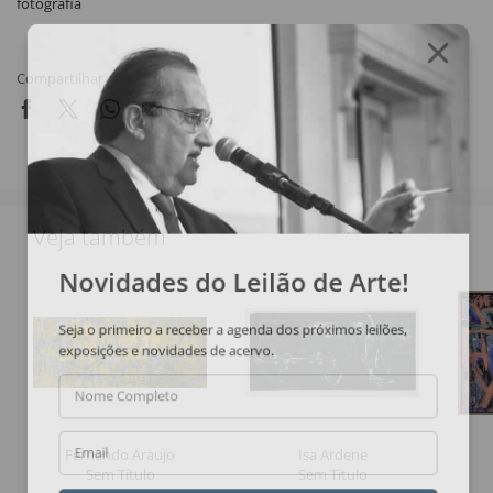
fotografia
Compartilhar
Veja também
Novidades do Leilão de Arte!
Seja o primeiro a receber a agenda dos próximos leilões,
exposições e novidades de acervo.
Nome Completo
Fernando Araujo
Isa Ardene
Email
Sem Título
Sem Título