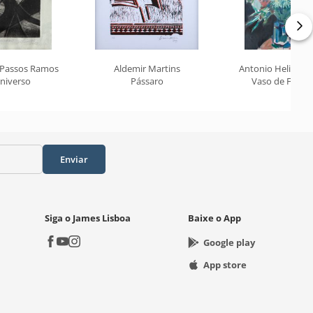
 Passos Ramos
Aldemir Martins
Antonio Helio Cab
niverso
Pássaro
Vaso de Flores
Enviar
Siga o James Lisboa
Baixe o App
Google play
App store