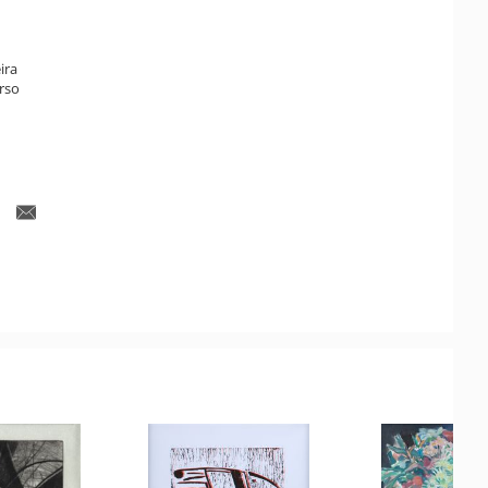
ira
rso