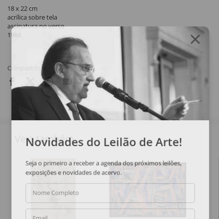
18 x 22 cm
acrílica sobre tela
assinatura no verso
1988
Compartilhar
Veja também
Novidades do Leilão de Arte!
Seja o primeiro a receber a agenda dos próximos leilões,
exposições e novidades de acervo.
Nome Completo