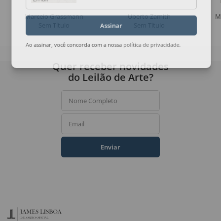
Email
Marcelo Grassmann
Uberto Zamith
M
Sem Título
Sem Título
Assinar
Ao assinar, você concorda com a nossa
política de privacidade
.
Quer receber novidades
do Leilão de Arte?
Nome Completo
Email
Enviar